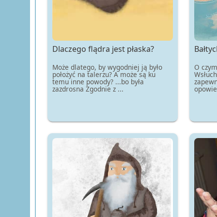
Dlaczego flądra jest płaska?
Bałtyc
Może dlatego, by wygodniej ją było
O czym
położyć na talerzu? A może są ku
Wsłucha
temu inne powody? ...bo była
zapewn
zazdrosna Zgodnie z ...
opowieś