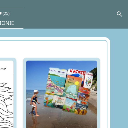
search
it
25
IONIE