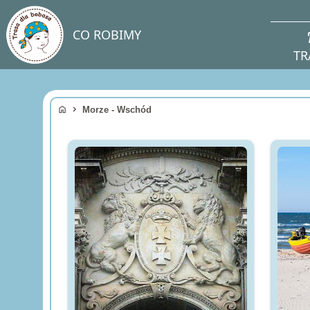
direc
CO ROBIMY
TR
home
chevron_right
Morze - Wschód