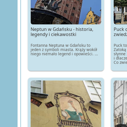
Neptun w Gdańsku - historia,
Puck d
legendy i ciekawostki
zwied
Fontanna Neptuna w Gdańsku to
Puck t
jeden z symboli miasta. Krąży wokół
Zatoką 
niego niemało legend i opowieści. ...
słynne 
i dlacz
Co zwie