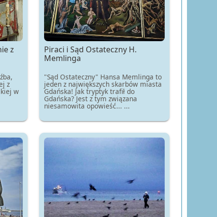
ie z
Piraci i Sąd Ostateczny H.
Memlinga
źba,
"Sąd Ostateczny" Hansa Memlinga to
j z
jeden z największych skarbów miasta
kiej w
Gdańska! Jak tryptyk trafił do
Gdańska? Jest z tym związana
niesamowita opowieść... ...