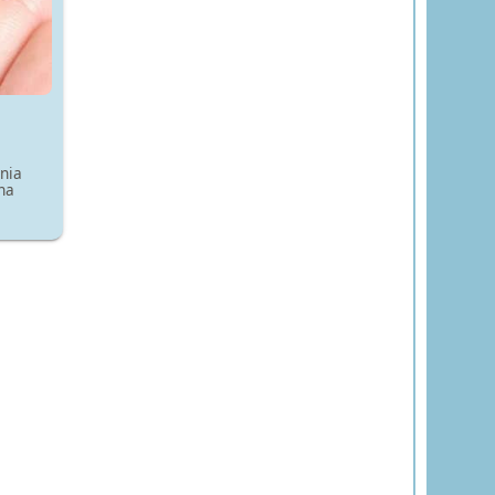
nia
na