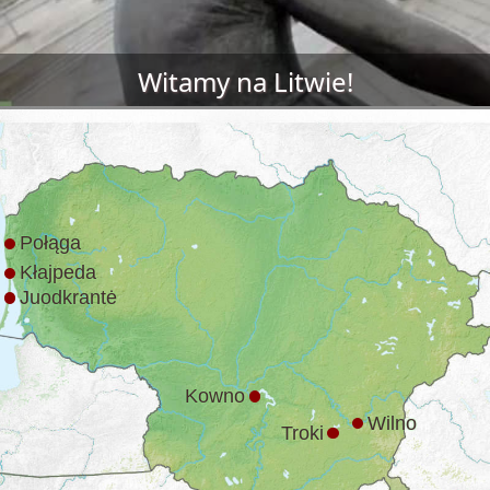
Witamy na Litwie!
Połąga
Kłajpeda
Juodkrantė
Kowno
Wilno
Troki