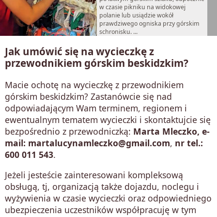
w czasie pikniku na widokowej
polanie lub usiądzie wokół
prawdziwego ogniska przy górskim
schronisku. ...
Jak umówić się na wycieczkę z
przewodnikiem górskim beskidzkim?
Macie ochotę na wycieczkę z przewodnikiem
górskim beskidzkim? Zastanówcie się nad
odpowiadającym Wam terminem, regionem i
ewentualnym tematem wycieczki i skontaktujcie się
bezpośrednio z przewodniczką:
Marta Mleczko, e-
mail: martalucynamleczko@gmail.com
,
nr tel.:
600 011 543
.
Jeżeli jesteście zainteresowani kompleksową
obsługą, tj, organizacją także dojazdu, noclegu i
wyżywienia w czasie wycieczki oraz odpowiedniego
ubezpieczenia uczestników współpracuję w tym