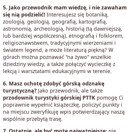
5. Jako przewodnik mam wiedzę, i nie zawaham
się nią podzielić!
Interesujesz się botaniką,
zoologią, geologią, geografią, kartografią,
astronomią, archeologią, historią (tą dawniejszą,
lub bardziej współczesną), etnografią i folklorem,
religioznawstwem, tradycyjnymi wierzeniami i
światem legend, a może literaturą piękną? W
górach można poznawać "na żywo" wszelkie
dziedziny wiedzy, a także połączyć wycieczkę z
lekcją i warsztatami edukacyjnymi w terenie.
6. Masz ochotę zdobyć górską odznakę
turystyczną?
Jako przewodnik, ale także
przodownik turystyki górskiej PTTK
pomogę Ci
poprawnie wypełnić książeczkę, policzyć punkty i
na miejscu zweryfikuję wpis potwierdzający naszą
wspólnie przebytą trasę.
7. Ostatnie, ale być może najważniejsze:
nie