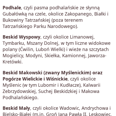
Podhale
, czyli pasma podhalańskie ze słynną
Gubałówką na czele, okolice Zakopanego, Białki i
Bukowiny Tatrzańskiej (poza terenem
Tatrzańskiego Parku Narodowego).
Beskid Wyspowy
, czyli okolice Limanowej,
Tymbarku, Mszany Dolnej, w tym liczne widokowe
polany (Ćwilin, Luboń Wielki) i wieże na szczytach
Mogielicy, Modyni, Skiełka, Kamionnej, Jaworza-
Kretówki.
Beskid Makowski (zwany Myślenickim) oraz
Pogórze Wielickie i Wiśnickie
, czyli okolice
Myślenic (w tym Lubomir i Kudłacze), Kalwarii
Zebrzydowskiej, Suchej Beskidzkiej i Makowa
Podhalańskiego.
Beskid Mały
, czyli okolice Wadowic, Andrychowa i
Bielsko-Białej (m.in. Groń Jana Pawła II, Leskowiec,