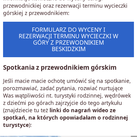
przewodnickiej oraz rezerwacji terminu wycieczki
górskiej z przewodnikiem:
FORMULARZ DO WYCENY I
REZERWACJI TERMINU WYCIECZKI W
GÓRY Z PRZEWODNIKIEM
BESKIDZKIM
Spotkania z przewodnikiem górskim
Jeśli macie macie ochotę umówić się na spotkanie,
porozmawiać, zadać pytania, rozwiać nurtujące
Was wątpliwości nt. turystyki rodzinnej, wędrówek
z dziećmi po górach zajrzyjcie do tego artykułu
(znajdziecie tu też
linki do nagrań wideo ze
spotkań, na których opowiadałam o rodzinnej
turystyce
):