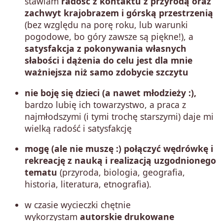
stawiam
radość z kontaktu z przyrodą oraz
zachwyt krajobrazem i górską przestrzenią
(bez względu na porę roku, lub warunki
pogodowe, bo góry zawsze są piękne!), a
satysfakcja z pokonywania własnych
słabości i dążenia do celu jest dla mnie
ważniejsza niż samo zdobycie szczytu
nie boję się dzieci (a nawet młodzieży :)
,
bardzo lubię ich towarzystwo, a praca z
najmłodszymi (i tymi trochę starszymi) daje mi
wielką radość i satysfakcję
mogę (ale nie muszę :) połączyć wędrówkę i
rekreację z nauką i realizacją uzgodnionego
tematu
(przyroda, biologia, geografia,
historia, literatura, etnografia).
w czasie wycieczki chętnie
wykorzystam
autorskie drukowane