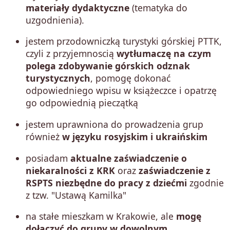
materiały dydaktyczne
(tematyka do
uzgodnienia).
jestem przodowniczką turystyki górskiej PTTK,
czyli z przyjemnoscią
wytłumaczę na czym
polega zdobywanie górskich odznak
turystycznych
, pomogę dokonać
odpowiedniego wpisu w książeczce i opatrzę
go odpowiednią pieczątką
jestem uprawniona
do prowadzenia grup
również
w języku rosyjskim i ukraińskim
posiadam
aktualne zaświadczenie o
niekaralności z KRK
oraz
zaświadczenie z
RSPTS
niezbędne do pracy z dziećmi
zgodnie
z tzw. "Ustawą Kamilka"
na stałe mieszkam w Krakowie, ale
mogę
dołączyć do grupy w dowolnym,