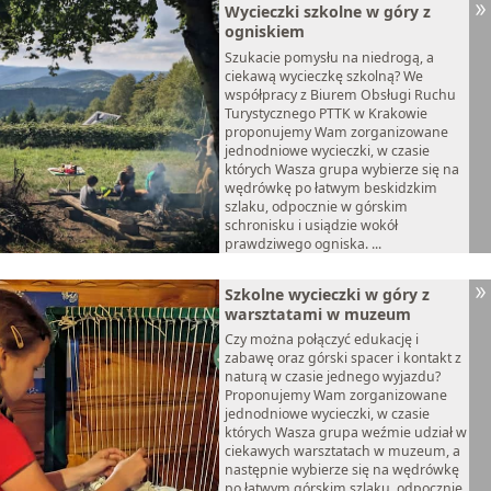
Wycieczki szkolne w góry z
ogniskiem
Szukacie pomysłu na niedrogą, a
ciekawą wycieczkę szkolną? We
współpracy z Biurem Obsługi Ruchu
Turystycznego PTTK w Krakowie
proponujemy Wam zorganizowane
jednodniowe wycieczki, w czasie
których Wasza grupa wybierze się na
wędrówkę po łatwym beskidzkim
szlaku, odpocznie w górskim
schronisku i usiądzie wokół
prawdziwego ogniska. ...
Szkolne wycieczki w góry z
warsztatami w muzeum
Czy można połączyć edukację i
zabawę oraz górski spacer i kontakt z
naturą w czasie jednego wyjazdu?
Proponujemy Wam zorganizowane
jednodniowe wycieczki, w czasie
których Wasza grupa weźmie udział w
ciekawych warsztatach w muzeum, a
następnie wybierze się na wędrówkę
po łatwym górskim szlaku, odpocznie