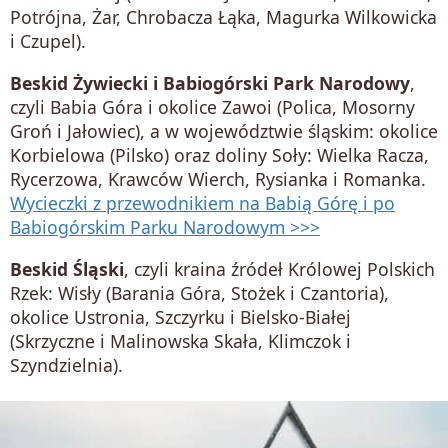
Potrójna, Żar, Chrobacza Łąka, Magurka Wilkowicka
i Czupel).
Beskid Żywiecki i Babiogórski Park Narodowy
,
czyli Babia Góra i okolice Zawoi (Polica, Mosorny
Groń i Jałowiec), a w województwie śląskim: okolice
Korbielowa (Pilsko) oraz doliny Soły: Wielka Racza,
Rycerzowa, Krawców Wierch, Rysianka i Romanka.
Wycieczki z przewodnikiem na Babią Górę i po
Babiogórskim Parku Narodowym >>>
Beskid Śląski
, czyli kraina źródeł Królowej Polskich
Rzek: Wisły (Barania Góra, Stożek i Czantoria),
okolice Ustronia, Szczyrku i Bielsko-Białej
(Skrzyczne i Malinowska Skała, Klimczok i
Szyndzielnia).