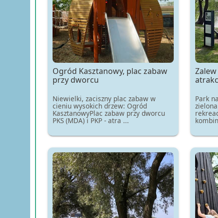
Ogród Kasztanowy, plac zabaw
Zalew 
przy dworcu
atrakc
Niewielki, zaciszny plac zabaw w
Park n
cieniu wysokich drzew: Ogród
zielon
KasztanowyPlac zabaw przy dworcu
rekreac
PKS (MDA) i PKP - atra ...
kombina