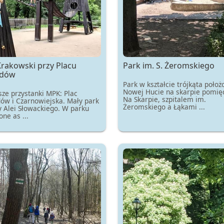
Krakowski przy Placu
Park im. S. Żeromskiego
idów
Park w kształcie trójkąta poło
Nowej Hucie na skarpie pomięd
sze przystanki MPK: Plac
Na Skarpie, szpitalem im.
dów i Czarnowiejska. Mały park
Żeromskiego a Łąkami ...
y Alei Słowackiego. W parku
one as ...