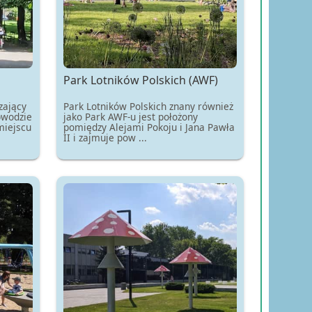
Park Lotników Polskich (AWF)
zający
Park Lotników Polskich znany również
bwodzie
jako Park AWF-u jest położony
miejscu
pomiędzy Alejami Pokoju i Jana Pawła
II i zajmuje pow ...