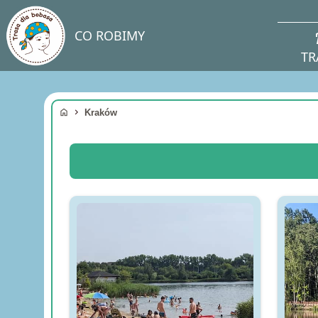
direc
CO ROBIMY
TR
home
chevron_right
Kraków