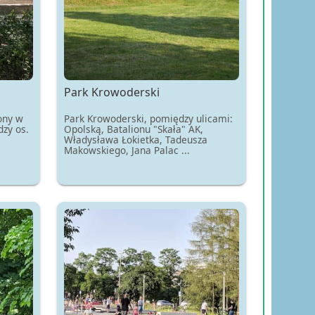
Park Krowoderski
żony w
Park Krowoderski, pomiędzy ulicami:
zy os.
Opolską, Batalionu "Skała" AK,
Władysława Łokietka, Tadeusza
Makowskiego, Jana Palac ...