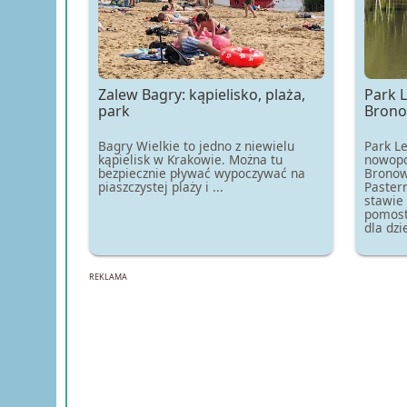
Zalew Bagry: kąpielisko, plaża,
Park L
park
Brono
Bagry Wielkie to jedno z niewielu
Park L
kąpielisk w Krakowie. Można tu
nowopo
bezpiecznie pływać wypoczywać na
Bronow
piaszczystej plaży i ...
Pastern
stawie
pomost
dla dzie
REKLAMA