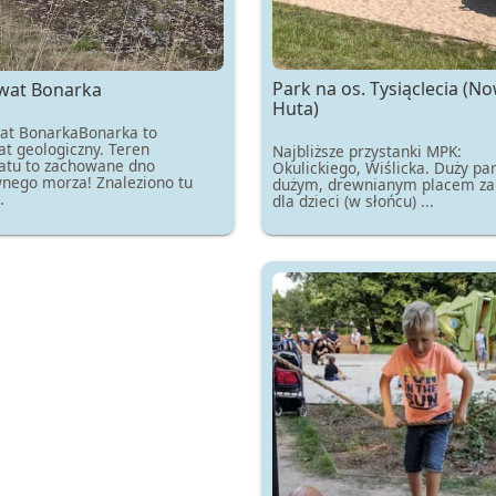
Park na os. Tysiąclecia (N
wat Bonarka
Huta)
at BonarkaBonarka to
at geologiczny. Teren
Najbliższe przystanki MPK:
atu to zachowane dno
Okulickiego, Wiślicka. Duży par
nego morza! Znaleziono tu
dużym, drewnianym placem z
.
dla dzieci (w słońcu) ...