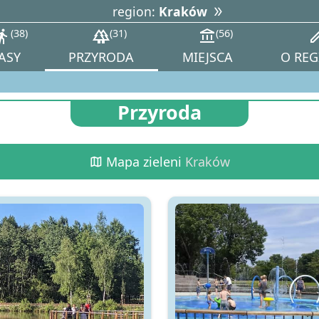
region:
Kraków
tions_walk
38
forest
31
account_balance
56
ed
ASY
PRZYRODA
MIEJSCA
O REG
Przyroda
map
Mapa zieleni
Kraków