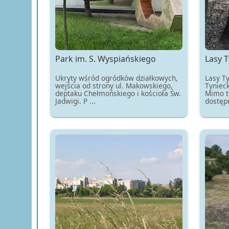
Park im. S. Wyspiańskiego
Lasy T
Ukryty wśród ogródków działkowych,
Lasy Ty
wejścia od strony ul. Makowskiego,
Tyniec
deptaku Chełmońskiego i kościoła Św.
Mimo t
Jadwigi. P ...
dostępn