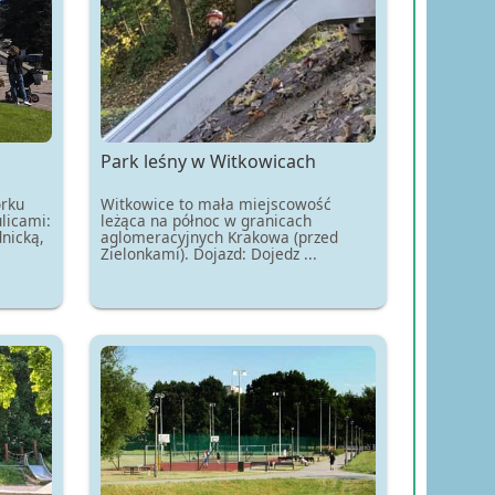
Park leśny w Witkowicach
orku
Witkowice to mała miejscowość
licami:
leżąca na północ w granicach
nicką,
aglomeracyjnych Krakowa (przed
Zielonkami). Dojazd: Dojedz ...