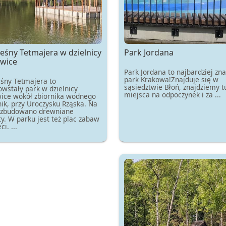
eśny Tetmajera w dzielnicy
Park Jordana
wice
Park Jordana to najbardziej zn
park Krakowa!Znajduje się w
eśny Tetmajera to
sąsiedztwie Błoń, znajdziemy t
wstały park w dzielnicy
miejsca na odpoczynek i za ...
ice wokół zbiornika wodnego
ik, przy Uroczysku Rząska. Na
 zbudowano drewniane
y. W parku jest też plac zabaw
ci. ...