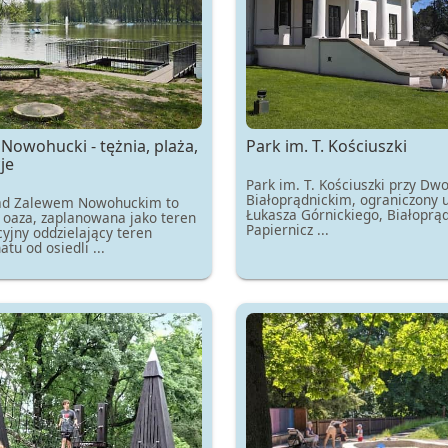
Nowohucki - tężnia, plaża,
Park im. T. Kościuszki
je
Park im. T. Kościuszki przy Dw
Białoprądnickim, ograniczony u
ad Zalewem Nowohuckim to
Łukasza Górnickiego, Białoprąd
a oaza, zaplanowana jako teren
Papiernicz ...
yjny oddzielający teren
tu od osiedli ...