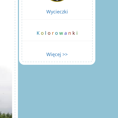
Wycieczki
K
o
l
o
r
o
w
a
n
k
i
Więcej >>