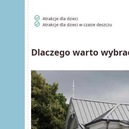
check_circle
Atrakcje dla dzieci
check_circle
Atrakcje dla dzieci w czasie deszczu
Dlaczego warto wybrać