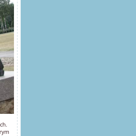
ch.
órym