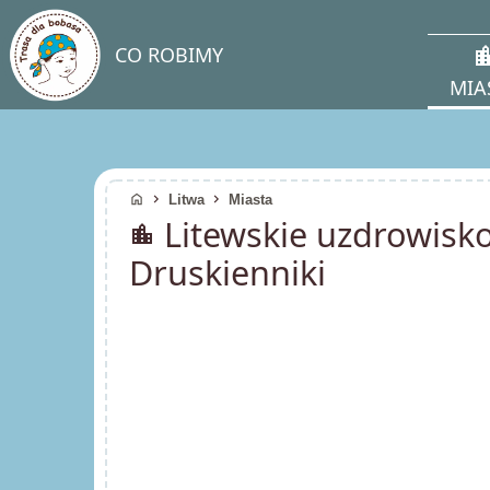
location
CO ROBIMY
MIA
home
chevron_right
chevron_right
Litwa
Miasta
Litewskie uzdrowisko
location_city
Druskienniki