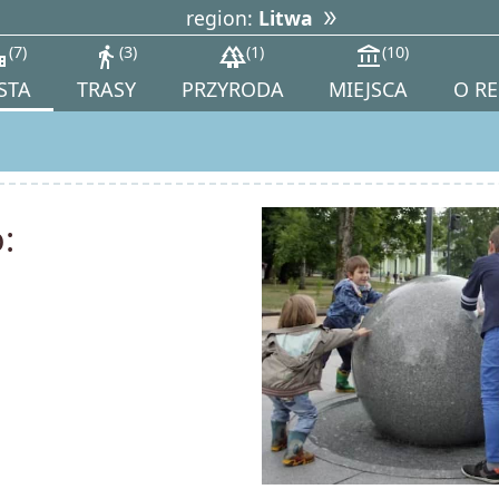
region:
Litwa
_city
7
directions_walk
3
forest
1
account_balance
10
STA
TRASY
PRZYRODA
MIEJSCA
O R
: