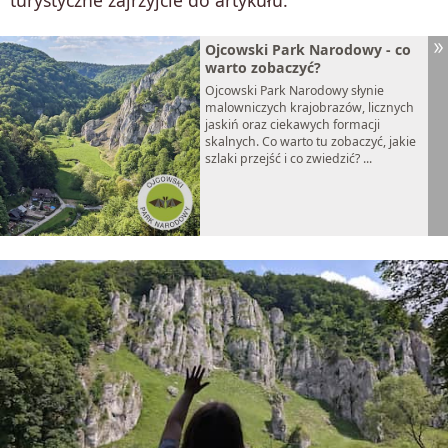
Ojcowski Park Narodowy - co
warto zobaczyć?
Ojcowski Park Narodowy słynie
malowniczych krajobrazów, licznych
jaskiń oraz ciekawych formacji
skalnych. Co warto tu zobaczyć, jakie
szlaki przejść i co zwiedzić? ...