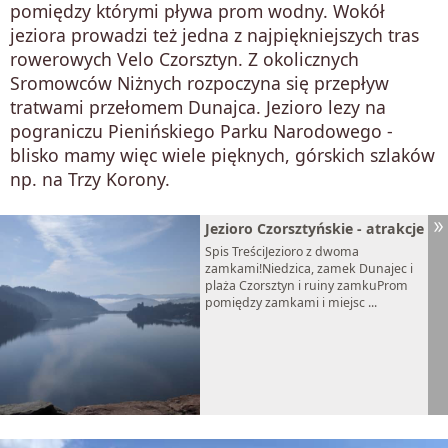
pomiędzy którymi pływa prom wodny. Wokół
jeziora prowadzi też jedna z najpiękniejszych tras
rowerowych Velo Czorsztyn. Z okolicznych
Sromowców Niżnych rozpoczyna się przepływ
tratwami przełomem Dunajca. Jezioro lezy na
pograniczu Pienińskiego Parku Narodowego -
blisko mamy więc wiele pięknych, górskich szlaków
np. na Trzy Korony.
Jezioro Czorsztyńskie - atrakcje
Spis TreściJezioro z dwoma
zamkami!Niedzica, zamek Dunajec i
plaża Czorsztyn i ruiny zamkuProm
pomiędzy zamkami i miejsc ...