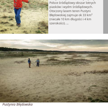
Polsce śródlądowy obszar lotnych
piasków i wydm śródlądowych.
Otoczony lasem teren Pustyni
Błędowskiej zajmuje ok 33 km²
(niecałe 10 km długości i 4 km
szerokości). ...
Pustynia Błędowska