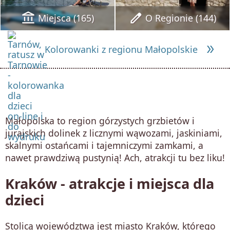
account_balance
edit
Miejsca (165)
O Regionie (144)
double_arrow
Kolorowanki z regionu Małopolskie
Małopolska to region górzystych grzbietów i
jurajskich dolinek z licznymi wąwozami, jaskiniami,
skalnymi ostańcami i tajemniczymi zamkami, a
nawet prawdziwą pustynią! Ach, atrakcji tu bez liku!
Kraków - atrakcje i miejsca dla
dzieci
Stolicą województwa jest miasto Kraków, którego