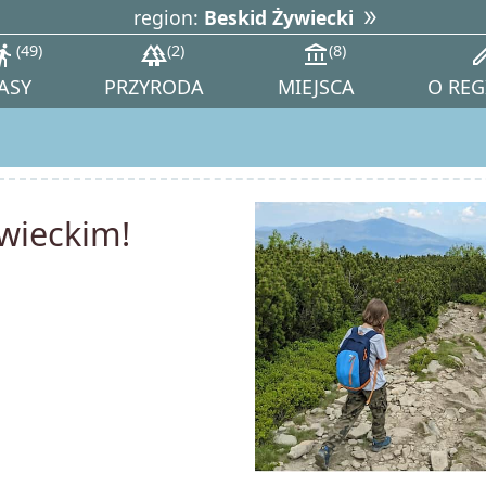
region:
Beskid Żywiecki
tions_walk
49
forest
2
account_balance
8
ed
ASY
PRZYRODA
MIEJSCA
O REG
wieckim!