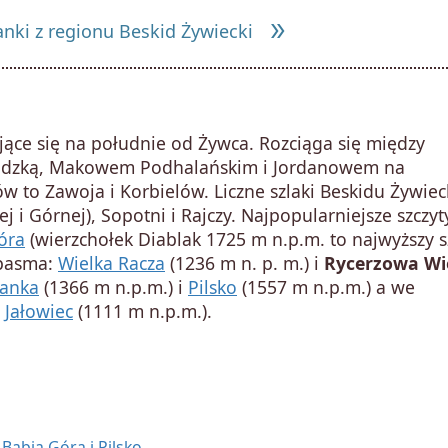
double_arrow
nki z regionu Beskid Żywiecki
jące się na południe od Żywca. Rozciąga się między
kidzką, Makowem Podhalańskim i Jordanowem na
w to Zawoja i Korbielów. Liczne szlaki Beskidu Żywie
nej i Górnej), Sopotni i Rajczy. Najpopularniejsze szczy
óra
(wierzchołek Diablak 1725 m n.p.m. to najwyższy s
 pasma:
Wielka Racza
(1236 m n. p. m.) i
Rycerzowa Wi
anka
(1366 m n.p.m.) i
Pilsko
(1557 m n.p.m.) a we
i
Jałowiec
(1111 m n.p.m.).
Babia Góra i Pilsko