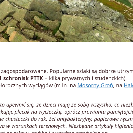
 zagospodarowane. Popularne szlaki są dobrze utrzy
1 schronisk PTTK
+ kilka prywatnych i studenckich).
całorocznych wyciągów (m.in. na
Mosorny Groń
, na
Hal
to upewnić się, że dzieci mają ze sobą wszystko, co niez
kując plecak na wycieczkę, oprócz prowiantu pamiętajci
e chusteczki do rąk, żel antybakteryjny, papierowe ręczn
awa w warunkach terenowych. Niezbędne artykuły higienic