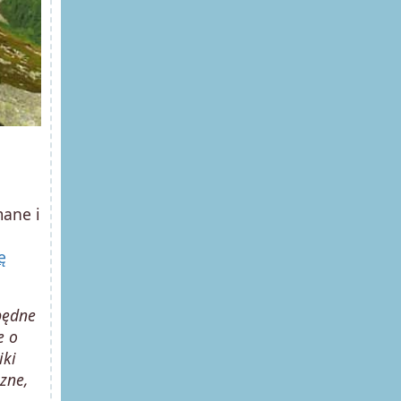
mane i
ę
będne
e o
iki
zne,