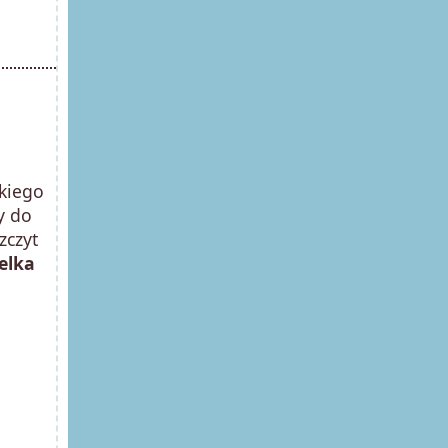
ckiego
ty do
zczyt
elka