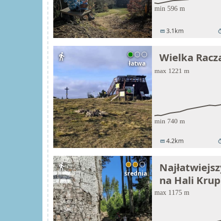
3.1km
straighten
tim
Wielka Racza
directions_walk
łatwa
4.2km
straighten
tim
Najłatwiejsz
directions_walk
średnia
na Hali Krup