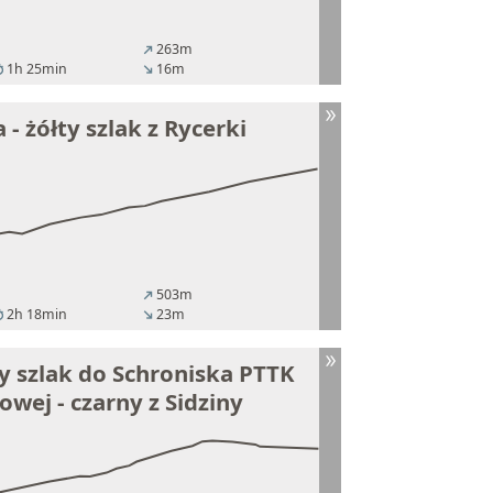
263m
north_east
1h 25min
16m
er
south_east
 - żółty szlak z Rycerki
503m
north_east
2h 18min
23m
er
south_east
y szlak do Schroniska PTTK
owej - czarny z Sidziny