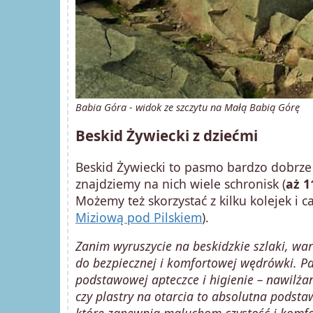
Babia Góra - widok ze szczytu na Małą Babią Górę
Beskid Żywiecki z dziećmi
Beskid Żywiecki to pasmo bardzo dobrze
znajdziemy na nich wiele schronisk (
aż 1
Możemy też skorzystać z kilku kolejek i 
Miziową pod Pilskiem
).
Zanim wyruszycie na beskidzkie szlaki, war
do bezpiecznej i komfortowej wędrówki. Pa
podstawowej apteczce i higienie – nawilżan
czy plastry na otarcia to absolutna podst