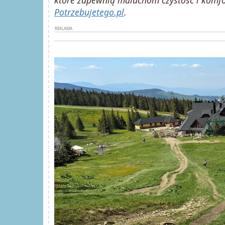
które zapewnią maluchom czystość i komfo
Potrzebujetego.pl
.