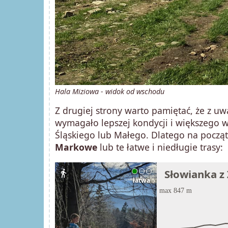
Hala Miziowa - widok od wschodu
Z drugiej strony warto pamiętać, że z u
wymagało lepszej kondycji i większego 
Śląskiego lub Małego. Dlatego na pocz
Markowe
lub te łatwe i niedługie trasy:
Słowianka z
directions_walk
łatwa