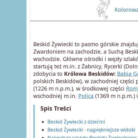
Kolorowa
Beskid Żywiecki to pasmo górskie znajdu
Zwardoniem na zachodzie, a Suchą Bes
wschodzie. Główne ośrodki i węzły szlakó
startują też m.in. z Żabnicy, Rycerki (Dol
zdobycia to
Królowa Beskidów:
Babia G
polskich Beskidów), w zachodniej części
(1226 m n.p.m.), w środkowej części
Rom
wschodniej m.in.
Polica
(1369 m n.p.m.) 
Spis Treści
Beskid Żywiecki z dziećmi
Beskid Żywiecki - najpiękniejsze widoki
Najwyższe szczyty Beskidy Żywieckiego: 