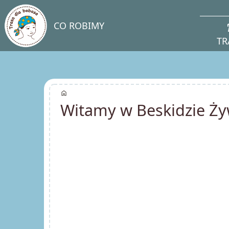
direc
CO ROBIMY
TR
home
Witamy w Beskidzie Ży