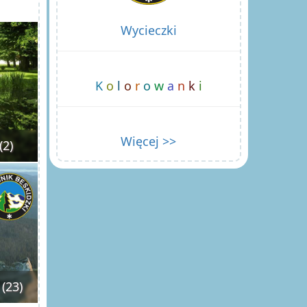
Wycieczki
K
o
l
o
r
o
w
a
n
k
i
Więcej >>
(2)
(23)