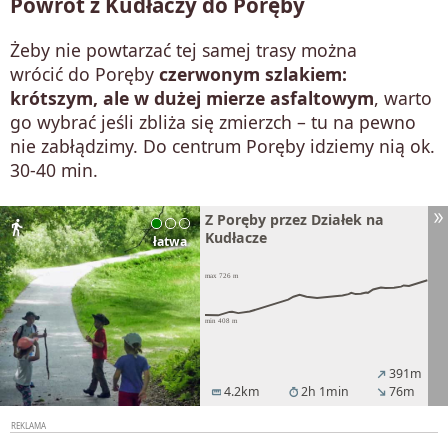
Powrót z Kudłaczy do Poręby
Żeby nie powtarzać tej samej trasy można
wrócić do Poręby
czerwonym szlakiem:
krótszym, ale w dużej mierze asfaltowym
, warto
go wybrać jeśli zbliża się zmierzch – tu na pewno
nie zabłądzimy. Do centrum Poręby idziemy nią ok.
30-40 min.
Z Poręby przez Działek na
directions_walk
Kudłacze
łatwa
391m
north_east
4.2km
2h 1min
76m
straighten
timer
south_east