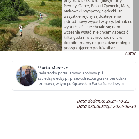
przyprawić o zawrót głowy! Tatry,
Pieniny, Gorce, Beskid Żywiecki, Mały,
Makowski, Wyspowy, Sądecki - te
wszystkie rejony są dostępne na
jednodniowy wypad w góry. Jednak co
wybrać, jeśli nie chciało się nam
wcześnie wstać, nie chcemy spędzić
kilku godzin w samochodzie, a w
dodatku mamy na pokładzie małego,
początkującego podróżnika? ...
Autor
Marta Mleczko
Redaktorka portali trasadlabobasa.pl i
szpiedzywiedzy.pl; przewodniczka górska beskidzka i
terenowa, w tym po Ojcowskim Parku Narodowym
Data dodania:
2021-10-22
Data aktualizacji:
2022-06-30