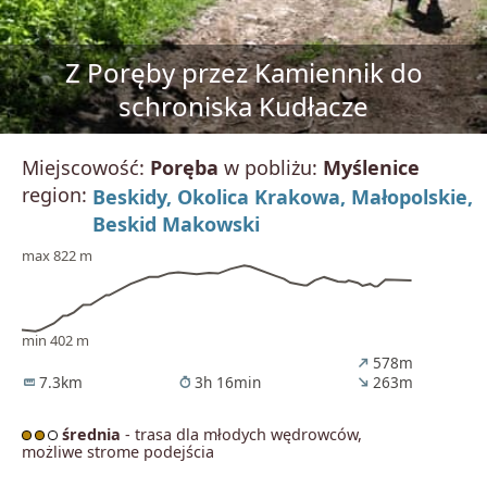
Z Poręby przez Kamiennik do
schroniska Kudłacze
Miejscowość:
Poręba
w pobliżu:
Myślenice
region:
Beskidy,
Okolica Krakowa,
Małopolskie,
Beskid Makowski
max 822 m
min 402 m
578m
north_east
7.3km
3h 16min
263m
straighten
timer
south_east
średnia
- trasa dla młodych wędrowców,
możliwe strome podejścia