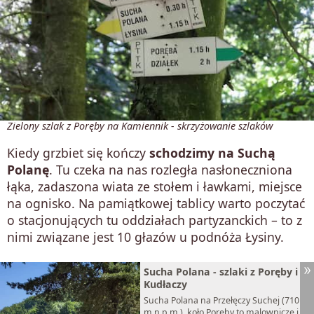
Zielony szlak z Poręby na Kamiennik - skrzyżowanie szlaków
Kiedy grzbiet się kończy
schodzimy na Suchą
Polanę
. Tu czeka na nas rozległa nasłoneczniona
łąka, zadaszona wiata ze stołem i ławkami, miejsce
na ognisko. Na pamiątkowej tablicy warto poczytać
o stacjonujących tu oddziałach partyzanckich – to z
nimi związane jest 10 głazów u podnóża Łysiny.
Sucha Polana - szlaki z Poręby i
Kudłaczy
Sucha Polana na Przełęczy Suchej (710
m n.p.m.), koło Poręby to malownicze i