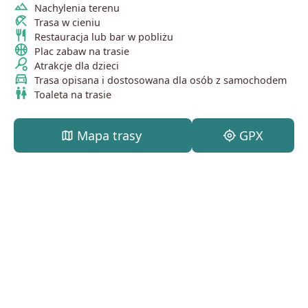
terrain
Nachylenia terenu
beach_access
Trasa w cieniu
restaurant
Restauracja lub bar w pobliżu
sports_basketball
Plac zabaw na trasie
sports_tennis
Atrakcje dla dzieci
directions_car
Trasa opisana i dostosowana dla osób z samochodem
wc
Toaleta na trasie
map
Mapa trasy
my_location
GPX