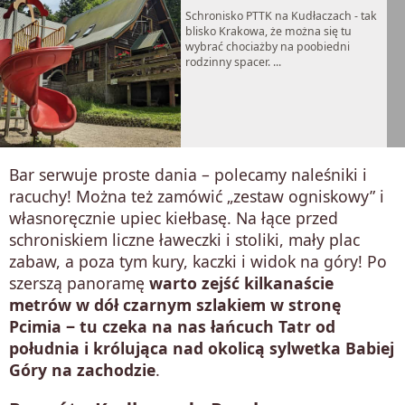
Schronisko PTTK na Kudłaczach - tak
blisko Krakowa, że można się tu
wybrać chociażby na poobiedni
rodzinny spacer. ...
Bar serwuje proste dania – polecamy naleśniki i
racuchy! Można też zamówić „zestaw ogniskowy” i
własnoręcznie upiec kiełbasę. Na łące przed
schroniskiem liczne ławeczki i stoliki, mały plac
zabaw, a poza tym kury, kaczki i widok na góry! Po
szerszą panoramę
warto zejść kilkanaście
metrów w dół czarnym szlakiem w stronę
Pcimia ‒ tu czeka na nas łańcuch Tatr od
południa i królująca nad okolicą sylwetka Babiej
Góry na zachodzie
.