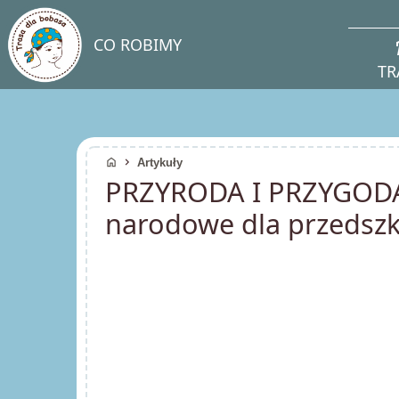
direc
CO ROBIMY
TR
home
chevron_right
Artykuły
PRZYRODA I PRZYGODA
narodowe dla przedsz