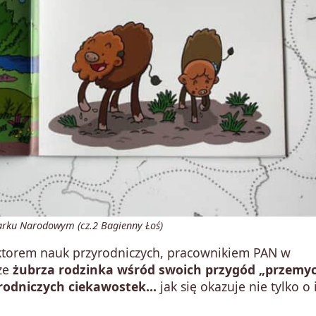
arku Narodowym (cz.2 Bagienny Łoś)
ktorem nauk przyrodniczych, pracownikiem PAN w
 że
żubrza rodzinka wśród swoich przygód „przemyc
yrodniczych ciekawostek…
jak się okazuje nie tylko o 