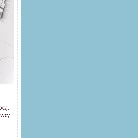
ocą,
ywcy