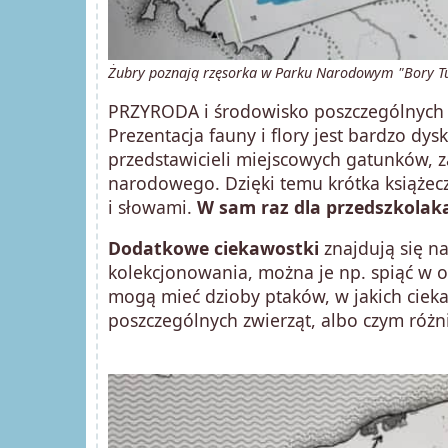
Żubry poznają rzęsorka w Parku Narodowym "Bory Tuch
PRZYRODA i środowisko poszczególnych 
Prezentacja fauny i flory jest bardzo dy
przedstawicieli miejscowych gatunków, 
narodowego. Dzięki temu krótka książec
i słowami.
W sam raz dla przedszkolak
Dodatkowe ciekawostki
znajdują się na
kolekcjonowania, można je np. spiąć w os
mogą mieć dzioby ptaków, w jakich cieka
poszczególnych zwierząt, albo czym różni