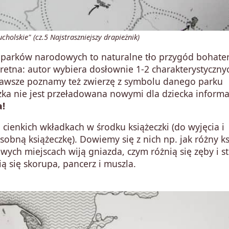
olskie" (cz.5 Najstraszniejszy drapieżnik)
parków narodowych to naturalne tło przygód bohate
skretna: autor wybiera dosłownie 1-2 charakterystyczny
zawsze poznamy też zwierzę z symbolu danego parku
zka nie jest przeładowana nowymi dla dziecka inform
a!
 cienkich wkładkach w środku książeczki (do wyjęcia i
obną książeczkę). Dowiemy się z nich np. jak różny ks
wych miejscach wiją gniazda, czym różnią się zęby i s
ą się skorupa, pancerz i muszla.