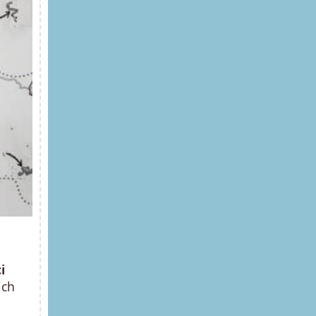
i
ich