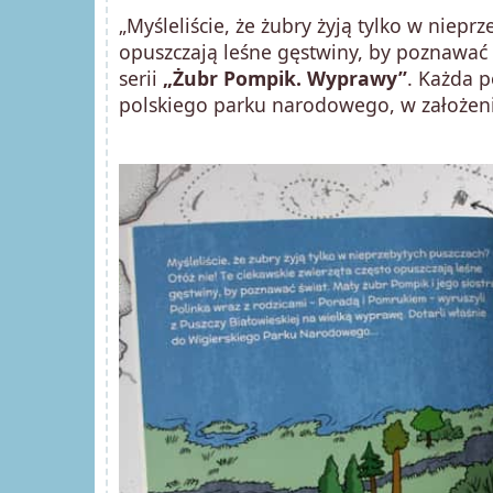
„Myśleliście, że żubry żyją tylko w niepr
opuszczają leśne gęstwiny, by poznawać ś
serii
„Żubr Pompik. Wyprawy”
. Każda p
polskiego parku narodowego, w założeniu