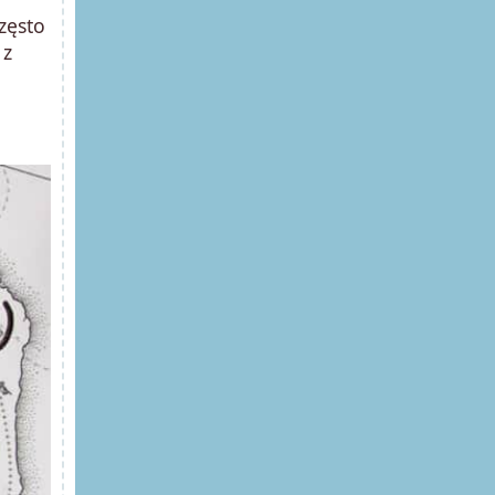
zęsto
 z