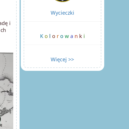
Wycieczki
adę i
ich
K
o
l
o
r
o
w
a
n
k
i
Więcej >>