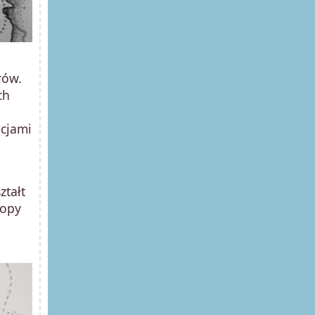
rów.
ch
acjami
ztałt
topy