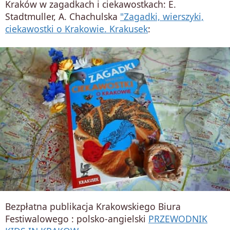
Kraków w zagadkach i ciekawostkach: E.
Stadtmuller, A. Chachulska
"Zagadki, wierszyki,
ciekawostki o Krakowie. Krakusek
:
Bezpłatna publikacja Krakowskiego Biura
Festiwalowego : polsko-angielski
PRZEWODNIK