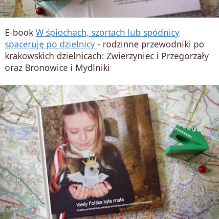
E-book
W śpiochach, szortach lub spódnicy
spaceruję po dzielnicy
- rodzinne przewodniki po
krakowskich dzielnicach: Zwierzyniec i Przegorzały
oraz Bronowice i Mydlniki