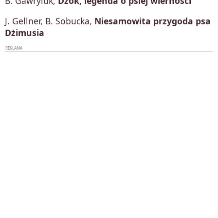
B. Gawryluk,
Dżok, legenda o psiej wierności
J. Gellner, B. Sobucka,
Niesamowita przygoda psa
Dżimusia