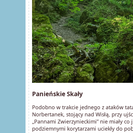
Panieńskie Skały
Podobno w trakcie jednego z ataków tata
Norbertanek, stojący nad Wisłą, przy uj
„Pannami Zwierzynieckimi” nie miały co je
podziemnymi korytarzami uciekły do pobli