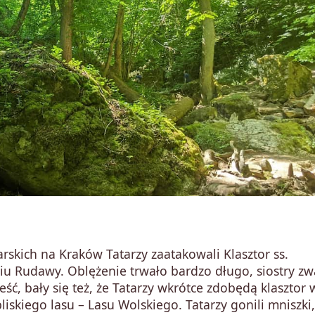
rskich na Kraków Tatarzy zaatakowali Klasztor ss.
ściu Rudawy. Oblężenie trwało bardzo długo, siostry z
ść, bały się też, że Tatarzy wkrótce zdobędą klasztor 
skiego lasu – Lasu Wolskiego. Tatarzy gonili mniszki,