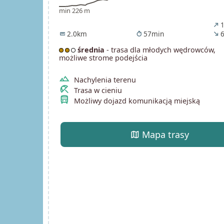
min 226 m
1
north_east
2.0km
57min
6
straighten
timer
south_east
średnia
- trasa dla młodych wędrowców,
możliwe strome podejścia
terrain
Nachylenia terenu
beach_access
Trasa w cieniu
directions_bus
Możliwy dojazd komunikacją miejską
map
Mapa trasy