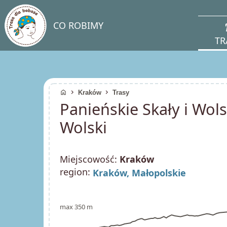
direc
CO ROBIMY
TR
home
chevron_right
chevron_right
Kraków
Trasy
Panieńskie Skały i Wols
Wolski
Miejscowość:
Kraków
region:
Kraków,
Małopolskie
max 350 m