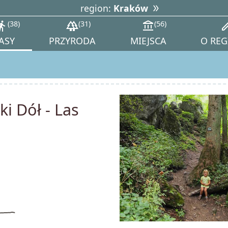
region:
Kraków
tions_walk
38
forest
31
account_balance
56
ed
ASY
PRZYRODA
MIEJSCA
O REG
ki Dół - Las