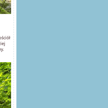
ściół
iej
wy.