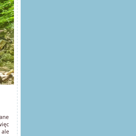
wane
więc
 ale