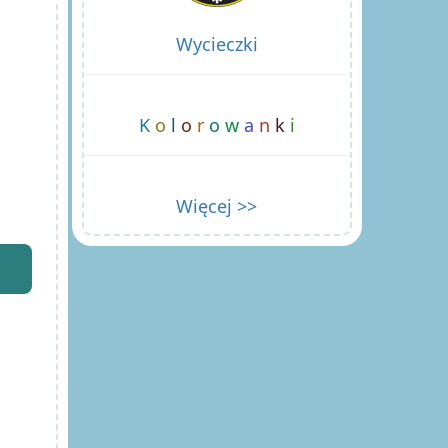
Wycieczki
K
o
l
o
r
o
w
a
n
k
i
Więcej >>