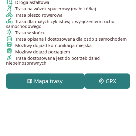
add_road
Droga asfaltowa
stroller
Trasa na wózek spacerowy (małe kółka)
directions_bike
Trasa pieszo rowerowa
directions_bike
Trasa dla małych cyklistów, z wyłączeniem ruchu
samochodowego
wb_sunny
Trasa w słońcu
directions_car
Trasa opisana i dostosowana dla osób z samochodem
directions_bus
Możliwy dojazd komunikacją miejską
train
Możliwy dojazd pociągiem
accessible_forward
Trasa dostosowana jest do potrzeb dzieci
niepełnosprawnych
map
Mapa trasy
my_location
GPX