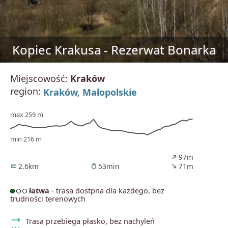
Kopiec Krakusa - Rezerwat Bonarka
Miejscowość:
Kraków
region:
Kraków,
Małopolskie
max 259 m
min 216 m
97m
north_east
2.6km
53min
71m
straighten
timer
south_east
łatwa
- trasa dostpna dla każdego, bez
trudności terenowych
trending_flat
Trasa przebiega płasko, bez nachyleń