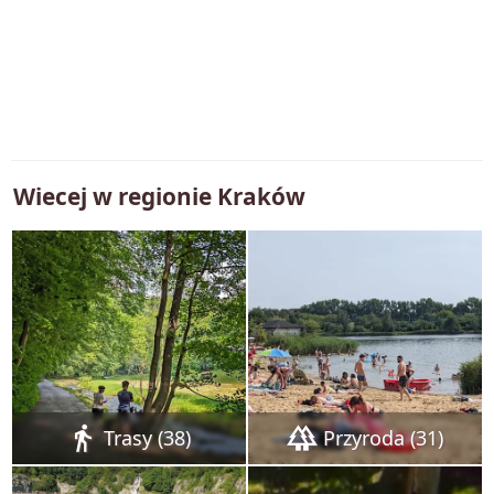
Wiecej w regionie
Kraków
directions_walk
forest
Trasy (38)
Przyroda (31)