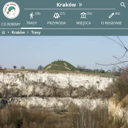
search
Kraków
directions_walk
38
forest
31
account_balance
56
edit
86
TRASY
PRZYRODA
MIEJSCA
O REGIONIE
CO ROBIMY
home
chevron_right
chevron_right
Kraków
Trasy