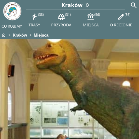
search
Kraków
directions_walk
38
forest
31
account_balance
56
edit
86
TRASY
PRZYRODA
MIEJSCA
O REGIONIE
CO ROBIMY
home
chevron_right
chevron_right
Kraków
Miejsca