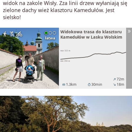
widok na zakole Wisły. Zza linii drzew wyłaniają się
zielone dachy wież klasztoru Kamedułów. Jest
sielsko!
Widokowa trasa do klasztoru
directions_walk
child_friendly
directions_bike
Kamedułów w Lasku Wolskim
łatwa
72m
north_east
1.3km
30min
18m
straighten
timer
south_east