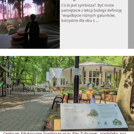
Co to jest symbioza? Być może
pamiętacie z lekcji biologii definicję
"współżycie różnych gatunków,
korzystne dla obu s ...
Centrum Edukacyjne Symbioza przy Alei Żubrowej, niedaleko zoo