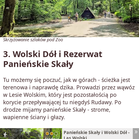
Skrzyżowanie szlaków pod Zoo
3. Wolski Dół i Rezerwat
Panieńskie Skały
Tu możemy się poczuć, jak w górach - ścieżka jest
terenowa i naprawdę dzika. Prowadzi przez wąwóz
w Lesie Wolskim, który jest pozostałością po
korycie przepływającej tu niegdyś Rudawy. Po
drodze mijamy panieńskie Skały - strome,
wapienne ściany i głazy.
Panieńskie Skały i Wolski Dół -
directions_walk
Las Wolski