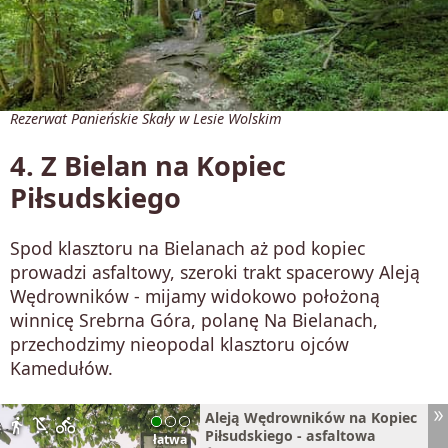
Rezerwat Panieńskie Skały w Lesie Wolskim
4. Z Bielan na Kopiec
Piłsudskiego
Spod klasztoru na Bielanach aż pod kopiec
prowadzi asfaltowy, szeroki trakt spacerowy Aleją
Wędrowników - mijamy widokowo położoną
winnicę Srebrna Góra, polanę Na Bielanach,
przechodzimy nieopodal klasztoru ojców
Kamedułów.
Aleją Wędrowników na Kopiec
directions_walk
child_friendly
directions_bike
Piłsudskiego - asfaltowa
łatwa