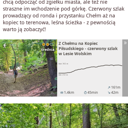
chcą odpocząć od zgiełku miasta, ale też nie
straszne im wchodzenie pod górkę. Czerwony szlak
prowadzący od ronda i przystanku Chełm aż na
kopiec to terenowa, leśna ścieżka - z pewnością
warto ją zobaczyć!
Z Chełmu na Kopiec
directions_walk
Piłsudskiego - czerwony szlak
średnia
w Lesie Wolskim
161m
north_east
1.4km
45min
42m
straighten
timer
south_east