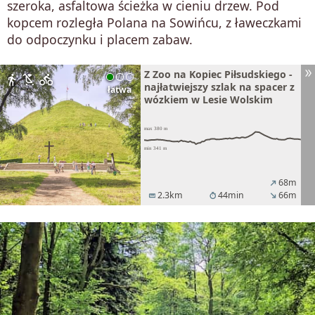
szeroka, asfaltowa ścieżka w cieniu drzew. Pod
kopcem rozległa Polana na Sowińcu, z ławeczkami
do odpoczynku i placem zabaw.
Z Zoo na Kopiec Piłsudskiego -
directions_walk
child_friendly
directions_bike
najłatwiejszy szlak na spacer z
łatwa
wózkiem w Lesie Wolskim
68m
north_east
2.3km
44min
66m
straighten
timer
south_east