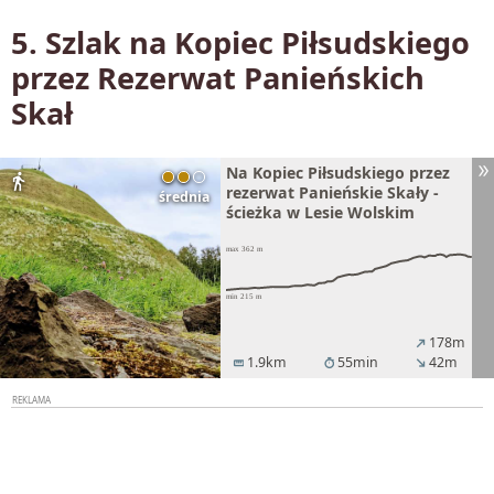
5. Szlak na Kopiec Piłsudskiego
przez Rezerwat Panieńskich
Skał
Na Kopiec Piłsudskiego przez
directions_walk
rezerwat Panieńskie Skały -
średnia
ścieżka w Lesie Wolskim
178m
north_east
1.9km
55min
42m
straighten
timer
south_east