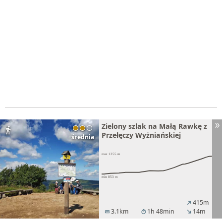
Zielony szlak na Małą Rawkę z
directions_walk
Przełęczy Wyżniańskiej
średnia
415m
north_east
3.1km
1h 48min
14m
straighten
timer
south_east