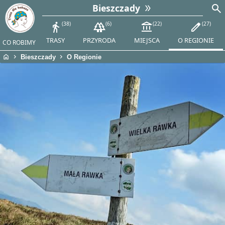
search
Bieszczady
directions_walk
38
forest
6
account_balance
22
edit
27
TRASY
PRZYRODA
MIEJSCA
O REGIONIE
CO ROBIMY
home
chevron_right
chevron_right
Bieszczady
O Regionie