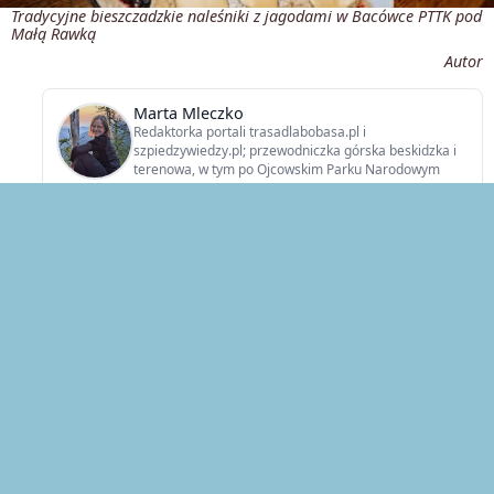
Tradycyjne bieszczadzkie naleśniki z jagodami w Bacówce PTTK pod
Małą Rawką
Autor
Marta Mleczko
Redaktorka portali trasadlabobasa.pl i
szpiedzywiedzy.pl; przewodniczka górska beskidzka i
terenowa, w tym po Ojcowskim Parku Narodowym
Data dodania:
2023-10-04
Data aktualizacji:
2025-07-02