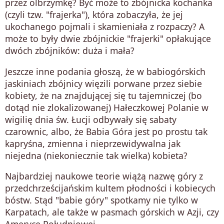
przez olbrzymkę? Być może to zbójnicka kochanka
(czyli tzw. "frajerka"), która zobaczyła, że jej
ukochanego pojmali i skamieniała z rozpaczy? A
może to były dwie zbójnickie "frajerki" opłakujące
dwóch zbójników: duża i mała?
Jeszcze inne podania głoszą, że w babiogórskich
jaskiniach zbójnicy więzili porwane przez siebie
kobiety, że na znajdującej się tu tajemniczej (bo
dotąd nie zlokalizowanej) Hałeczkowej Polanie w
wigilię dnia św. Łucji odbywały się sabaty
czarownic, albo, że Babia Góra jest po prostu tak
kapryśna, zmienna i nieprzewidywalna jak
niejedna (niekoniecznie tak wielka) kobieta?
Najbardziej naukowe teorie wiążą nazwę góry z
przedchrześcijańskim kultem płodności i kobiecych
bóstw. Stąd "babie góry" spotkamy nie tylko w
Karpatach, ale także w pasmach górskich w Azji, czy