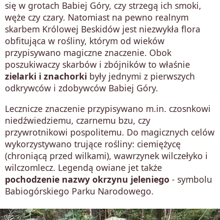
się w grotach Babiej Góry, czy strzegą ich smoki,
węże czy czary. Natomiast na pewno realnym
skarbem Królowej Beskidów jest niezwykła flora
obfitująca w rośliny, którym od wieków
przypisywano magiczne znaczenie. Obok
poszukiwaczy skarbów i zbójników to właśnie
zielarki i znachorki
były jednymi z pierwszych
odkrywców i zdobywców Babiej Góry.
Lecznicze znaczenie przypisywano m.in. czosnkowi
niedźwiedziemu, czarnemu bzu, czy
przywrotnikowi pospolitemu. Do magicznych celów
wykorzystywano trujące rośliny: ciemiężycę
(chroniącą przed wilkami), wawrzynek wilczełyko i
wilczomlecz. Legendą owiane jet także
pochodzenie nazwy okrzynu jeleniego
- symbolu
Babiogórskiego Parku Narodowego.