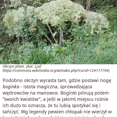
Okrzyn Jeleni. (Aut. Ljaž
https://commons.wikimedia.org/w/index.php?curid=124171794)
Podobno okrzyn wyrasta tam, gdzie postawi nogę
boginka
- istota magiczna, sprowadzająca
wędrowców na manowce. Boginki pilnują potem
"swoich kwiatów", a jeśli w jakimś miejscu rośnie
ich dużo to oznacza, że tu lubią spotykać się i
tańczyć. Wg legendy pewien chłopak nie wierzył w