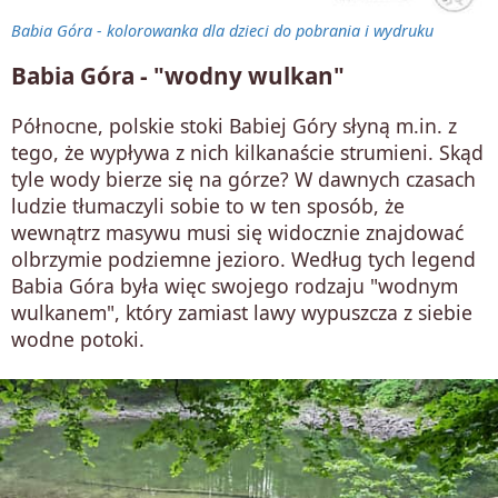
Babia Góra - kolorowanka dla dzieci do pobrania i wydruku
Babia Góra - "wodny wulkan"
Północne, polskie stoki Babiej Góry słyną m.in. z
tego, że wypływa z nich kilkanaście strumieni. Skąd
tyle wody bierze się na górze? W dawnych czasach
ludzie tłumaczyli sobie to w ten sposób, że
wewnątrz masywu musi się widocznie znajdować
olbrzymie podziemne jezioro. Według tych legend
Babia Góra była więc swojego rodzaju "wodnym
wulkanem", który zamiast lawy wypuszcza z siebie
wodne potoki.