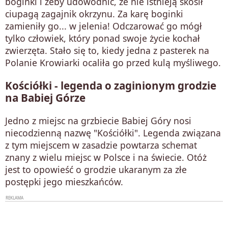
boginki i żeby udowodnić, że nie istnieją skosił
ciupagą zagajnik okrzynu. Za karę boginki
zamieniły go... w jelenia! Odczarować go mógł
tylko człowiek, który ponad swoje życie kochał
zwierzęta. Stało się to, kiedy jedna z pasterek na
Polanie Krowiarki ocaliła go przed kulą myśliwego.
Kościółki - legenda o zaginionym grodzie
na Babiej Górze
Jedno z miejsc na grzbiecie Babiej Góry nosi
niecodzienną nazwę "Kościółki". Legenda związana
z tym miejscem w zasadzie powtarza schemat
znany z wielu miejsc w Polsce i na świecie. Otóż
jest to opowieść o grodzie ukaranym za złe
postępki jego mieszkańców.