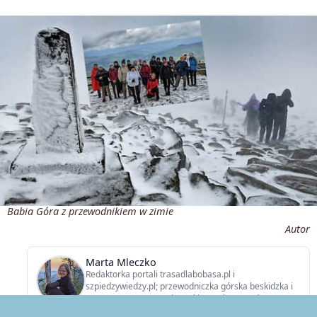
Babia Góra z przewodnikiem w zimie
Autor
Marta Mleczko
Redaktorka portali trasadlabobasa.pl i
szpiedzywiedzy.pl; przewodniczka górska beskidzka i
terenowa, w tym po Ojcowskim Parku Narodowym