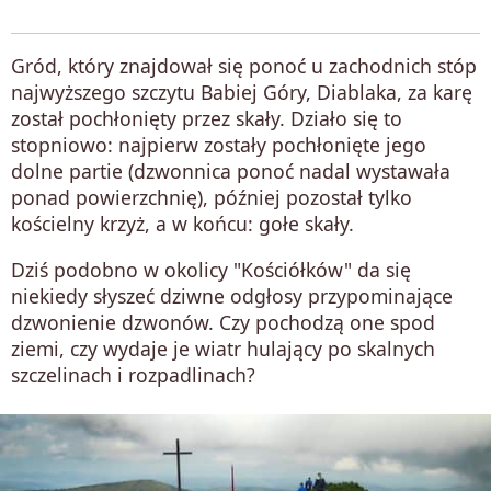
Gród, który znajdował się ponoć u zachodnich stóp
najwyższego szczytu Babiej Góry, Diablaka, za karę
został pochłonięty przez skały. Działo się to
stopniowo: najpierw zostały pochłonięte jego
dolne partie (dzwonnica ponoć nadal wystawała
ponad powierzchnię), później pozostał tylko
kościelny krzyż, a w końcu: gołe skały.
Dziś podobno w okolicy "Kościółków" da się
niekiedy słyszeć dziwne odgłosy przypominające
dzwonienie dzwonów. Czy pochodzą one spod
ziemi, czy wydaje je wiatr hulający po skalnych
szczelinach i rozpadlinach?