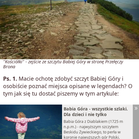
"Kościółki" - zejście ze szczytu Babiej Góry w stronę Przełęczy
Brona
Ps. 1.
Macie ochotę zdobyć szczyt Babiej Góry i
osobiście poznać miejsca opisane w legendach? O
tym jak się tu dostać piszemy w tym artykule:
Babia Góra - wszystkie szlaki.
Dla dzieci i nie tylko
Babia Góra z Diablakiem (1725 m
n.p.m.) - najwyższym szczytem
Beskidu Żywieckiego, to perła w
koronie najwyższych gór Polski,