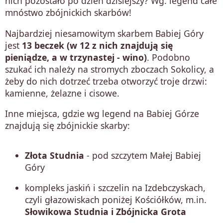
nich pozostało po dzień dzisiejszy? Wg. legend całe
mnóstwo zbójnickich skarbów!
Najbardziej niesamowitym skarbem Babiej Góry
jest
13 beczek (w 12 z nich znajdują się
pieniądze, a w trzynastej - wino)
. Podobno
szukać ich należy na stromych zboczach Sokolicy, a
żeby do nich dotrzeć trzeba otworzyć troje drzwi:
kamienne, żelazne i cisowe.
Inne miejsca, gdzie wg legend na Babiej Górze
znajdują się zbójnickie skarby:
Złota Studnia
- pod szczytem Małej Babiej
Góry
kompleks jaskiń i szczelin na Izdebczyskach,
czyli głazowiskach poniżej Kościółków, m.in.
Słowikowa Studnia i Zbójnicka Grota