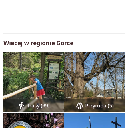
Wiecej w regionie
Gorce
directions_walk
forest
Trasy (39)
Przyroda (5)