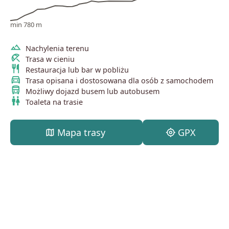
min 780 m
terrain
Nachylenia terenu
beach_access
Trasa w cieniu
restaurant
Restauracja lub bar w pobliżu
directions_car
Trasa opisana i dostosowana dla osób z samochodem
directions_bus
Możliwy dojazd busem lub autobusem
wc
Toaleta na trasie
map
Mapa trasy
my_location
GPX