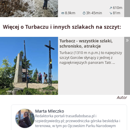
610m
north_east
8.9km
3h 45min
81m
straighten
timer
south_east
Więcej o Turbaczu i innych szlakach na szczyt:
Turbacz - wszystkie szlaki,
schronisko, atrakcje
Turbacz (1310 m n.p.m.) to najwyższy
szczyt Gorców słynący z jednej z
najpiękniejszych panoram Tatr. ...
Autor
Marta Mleczko
Redaktorka portali trasadlabobasa.pl i
szpiedzywiedzy.pl; przewodniczka górska beskidzka i
terenowa, w tym po Ojcowskim Parku Narodowym