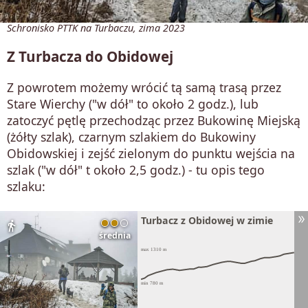
Schronisko PTTK na Turbaczu, zima 2023
Z Turbacza do Obidowej
Z powrotem możemy wrócić tą samą trasą przez
Stare Wierchy ("w dół" to około 2 godz.), lub
zatoczyć pętlę przechodząc przez Bukowinę Miejską
(żółty szlak), czarnym szlakiem do Bukowiny
Obidowskiej i zejść zielonym do punktu wejścia na
szlak ("w dół" t około 2,5 godz.) - tu opis tego
szlaku:
Turbacz z Obidowej w zimie
directions_walk
średnia