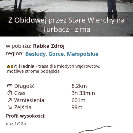
Z Obidowej przez Stare Wierchy na
Turbacz - zima
w pobliżu:
Rabka Zdrój
region:
Beskidy,
Gorce,
Małopolskie
średnia
- trasa dla młodych wędrowców,
możliwe strome podejścia
straighten
Długość
8.2km
timer
Czas
3h 33min
north_east
Wzniesienia
601m
south_east
Zejścia
99m
Profil wysokości:
max 1310 m