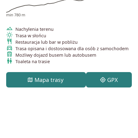
min 780 m
terrain
Nachylenia terenu
wb_sunny
Trasa w słońcu
restaurant
Restauracja lub bar w pobliżu
directions_car
Trasa opisana i dostosowana dla osób z samochodem
directions_bus
Możliwy dojazd busem lub autobusem
wc
Toaleta na trasie
map
Mapa trasy
my_location
GPX