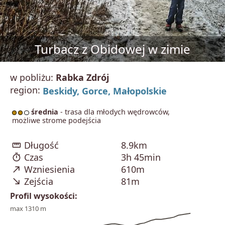
Turbacz z Obidowej w zimie
w pobliżu:
Rabka Zdrój
region:
Beskidy,
Gorce,
Małopolskie
średnia
- trasa dla młodych wędrowców,
możliwe strome podejścia
straighten
Długość
8.9km
timer
Czas
3h 45min
north_east
Wzniesienia
610m
south_east
Zejścia
81m
Profil wysokości:
max 1310 m