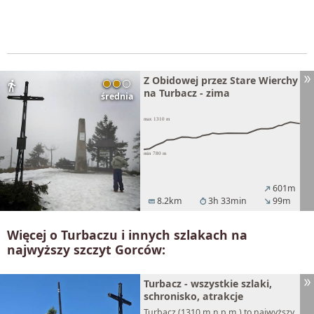
Z Obidowej przez Stare Wierchy
directions_walk
na Turbacz - zima
średnia
601m
north_east
8.2km
3h 33min
99m
straighten
timer
south_east
Więcej o Turbaczu i innych szlakach na
najwyższy szczyt Gorców:
Turbacz - wszystkie szlaki,
schronisko, atrakcje
Turbacz (1310 m n.p.m.) to najwyższy