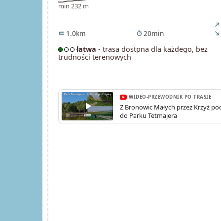
min 232 m
north_east
1.0km
20min
straighten
timer
south_east
łatwa
- trasa dostpna dla każdego, bez
trudności terenowych
WIDEO-PRZEWODNIK PO TRASIE
Z Bronowic Małych przez Krzyż po
do Parku Tetmajera