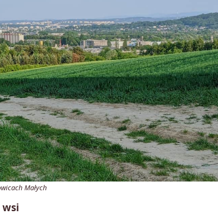
owicach Małych
 wsi