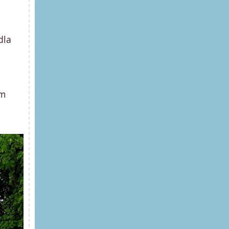
dla
em