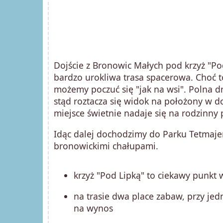
Dojście z Bronowic Małych pod krzyż "Pod
bardzo urokliwa trasa spacerowa. Choć to
możemy poczuć się "jak na wsi". Polna d
stąd roztacza się widok na położony w do
miejsce świetnie nadaje się na rodzinny 
Idąc dalej dochodzimy do Parku Tetmaje
bronowickimi chałupami.
krzyż "Pod Lipką" to ciekawy punk
na trasie dwa place zabaw, przy jed
na wynos