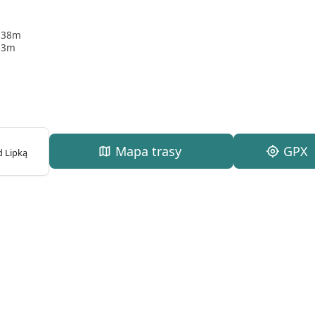
38m
3m
map
Mapa trasy
my_location
GPX
d Lipką