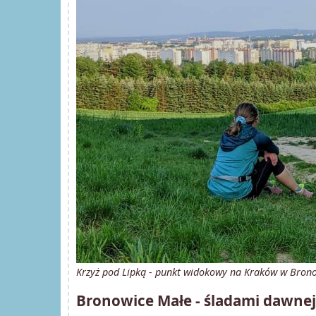
Krzyż pod Lipką - punkt widokowy na Kraków w Bron
Bronowice Małe - śladami dawnej