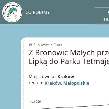
direc
CO ROBIMY
TR
home
chevron_right
chevron_right
Kraków
Trasy
Z Bronowic Małych prz
Lipką do Parku Tetmaj
Miejscowość:
Kraków
region:
Kraków,
Małopolskie
max 269 m