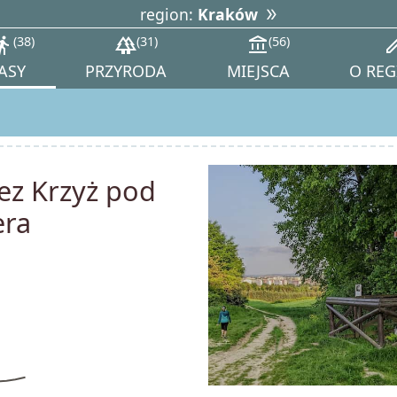
region:
Kraków
tions_walk
38
forest
31
account_balance
56
ed
ASY
PRZYRODA
MIEJSCA
O REG
ez Krzyż pod
era