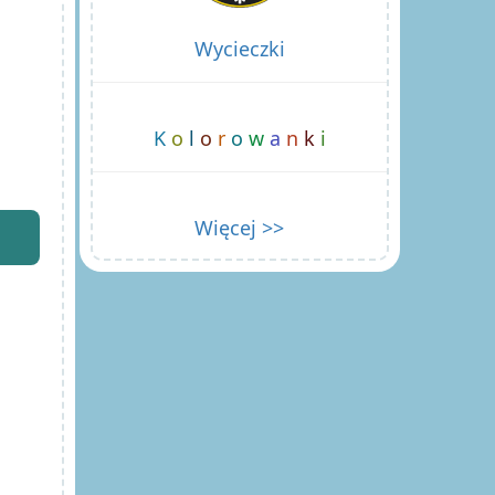
Wycieczki
K
o
l
o
r
o
w
a
n
k
i
Więcej >>