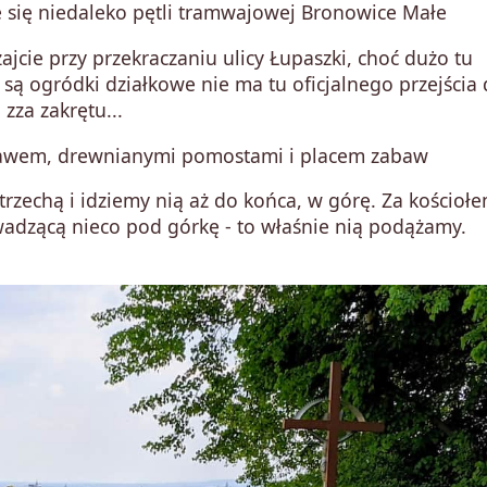
e się niedaleko pętli tramwajowej Bronowice Małe
ajcie przy przekraczaniu ulicy Łupaszki, choć dużo tu
 są ogródki działkowe nie ma tu oficjalnego przejścia 
zza zakrętu...
stawem, drewnianymi pomostami i placem zabaw
rzechą i idziemy nią aż do końca, w górę. Za kościoł
wadzącą nieco pod górkę - to właśnie nią podążamy.