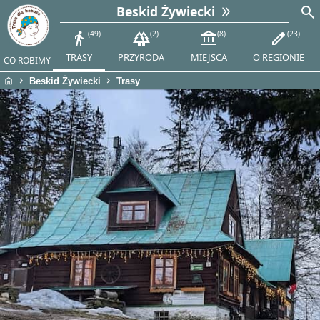
search
Beskid Żywiecki
directions_walk
49
forest
2
account_balance
8
edit
23
TRASY
PRZYRODA
MIEJSCA
O REGIONIE
CO ROBIMY
home
chevron_right
chevron_right
Beskid Żywiecki
Trasy