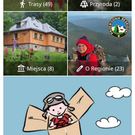
directions_walk
forest
Trasy (49)
Przyroda (2)
account_balance
edit
Miejsca (8)
O Regionie (23)