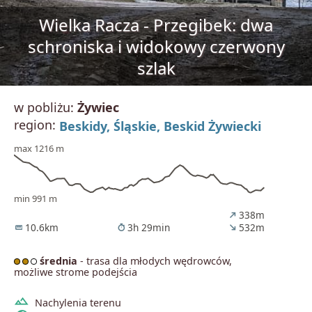
Wielka Racza - Przegibek: dwa
schroniska i widokowy czerwony
szlak
w pobliżu:
Żywiec
region:
Beskidy,
Śląskie,
Beskid Żywiecki
max 1216 m
min 991 m
338m
north_east
10.6km
3h 29min
532m
straighten
timer
south_east
średnia
- trasa dla młodych wędrowców,
możliwe strome podejścia
terrain
Nachylenia terenu