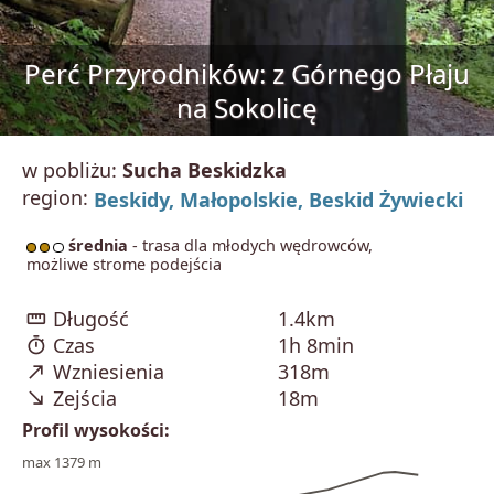
Perć Przyrodników: z Górnego Płaju
na Sokolicę
w pobliżu:
Sucha Beskidzka
region:
Beskidy,
Małopolskie,
Beskid Żywiecki
średnia
- trasa dla młodych wędrowców,
możliwe strome podejścia
straighten
Długość
1.4km
timer
Czas
1h 8min
north_east
Wzniesienia
318m
south_east
Zejścia
18m
Profil wysokości:
max 1379 m