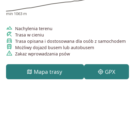
min 1063 m
terrain
Nachylenia terenu
beach_access
Trasa w cieniu
directions_car
Trasa opisana i dostosowana dla osób z samochodem
directions_bus
Możliwy dojazd busem lub autobusem
warning
Zakaz wprowadzania psów
map
Mapa trasy
my_location
GPX