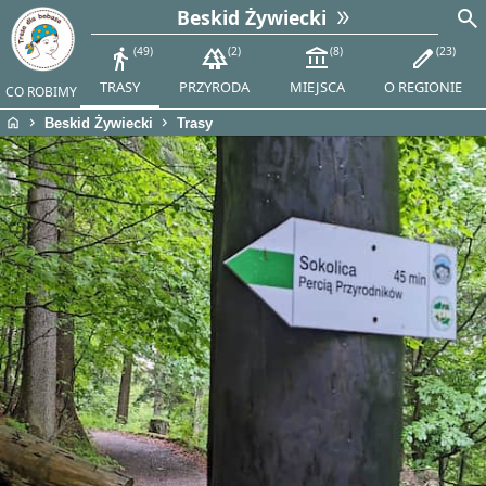
search
Beskid Żywiecki
directions_walk
49
forest
2
account_balance
8
edit
23
TRASY
PRZYRODA
MIEJSCA
O REGIONIE
CO ROBIMY
home
chevron_right
chevron_right
Beskid Żywiecki
Trasy