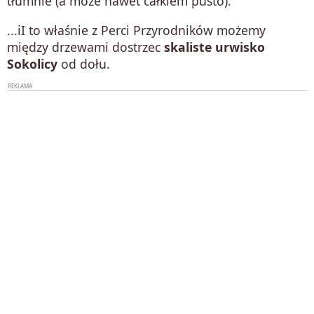
tłumnie (a może nawet całkiem pusto).
...iI to właśnie z Perci Przyrodników możemy
między drzewami dostrzec
skaliste urwisko
Sokolicy
od dołu.