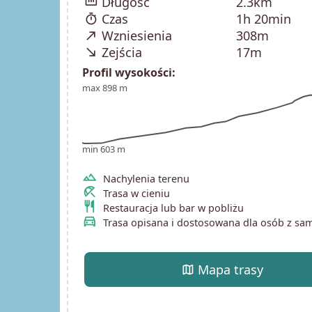
straighten
Długość
2.3km
timer
Czas
1h 20min
north_east
Wzniesienia
308m
south_east
Zejścia
17m
Profil wysokości:
max 898 m
min 603 m
terrain
Nachylenia terenu
beach_access
Trasa w cieniu
restaurant
Restauracja lub bar w pobliżu
directions_car
Trasa opisana i dostosowana dla osób z s
map
Mapa trasy