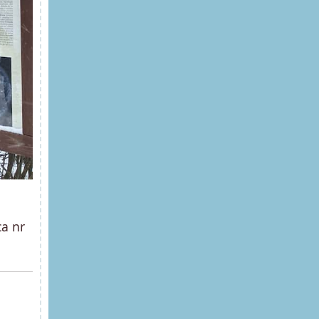
ca nr