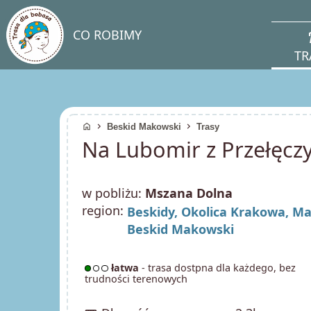
direc
CO ROBIMY
TR
home
chevron_right
chevron_right
Beskid Makowski
Trasy
Na Lubomir z Przełęcz
w pobliżu:
Mszana Dolna
region:
Beskidy,
Okolica Krakowa,
Ma
Beskid Makowski
łatwa
- trasa dostpna dla każdego, bez
trudności terenowych