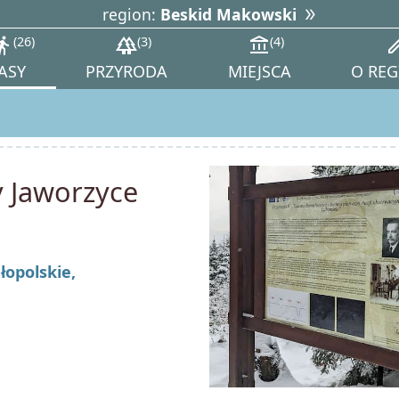
region:
Beskid Makowski
tions_walk
26
forest
3
account_balance
4
ed
ASY
PRZYRODA
MIEJSCA
O REG
y Jaworzyce
łopolskie,