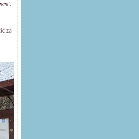
nani".
ić za