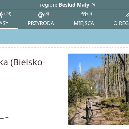
region:
Beskid Mały
tions_walk
24
forest
3
account_balance
5
ed
ASY
PRZYRODA
MIEJSCA
O REG
ka (Bielsko-