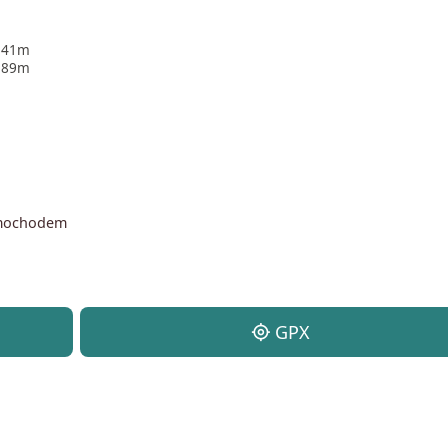
41m
89m
amochodem
my_location
GPX