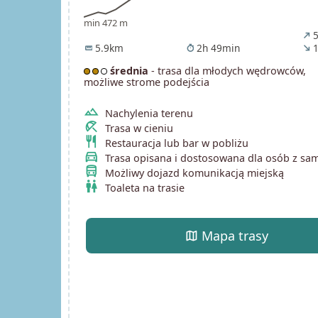
min 472 m
5
north_east
5.9km
2h 49min
1
straighten
timer
south_east
średnia
- trasa dla młodych wędrowców,
możliwe strome podejścia
terrain
Nachylenia terenu
beach_access
Trasa w cieniu
restaurant
Restauracja lub bar w pobliżu
directions_car
Trasa opisana i dostosowana dla osób z s
directions_bus
Możliwy dojazd komunikacją miejską
wc
Toaleta na trasie
map
Mapa trasy