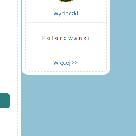
Wycieczki
K
o
l
o
r
o
w
a
n
k
i
Więcej >>