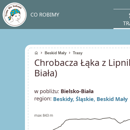
direc
CO ROBIMY
TR
home
chevron_right
chevron_right
Beskid Mały
Trasy
Chrobacza Łąka z Lipni
Biała)
w pobliżu:
Bielsko-Biała
region:
Beskidy,
Śląskie,
Beskid Mały
max 843 m