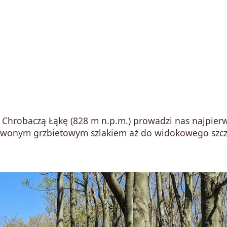
 na Chrobaczą Łąkę (828 m n.p.m.) prowadzi nas najpier
zerwonym grzbietowym szlakiem aż do widokowego szc