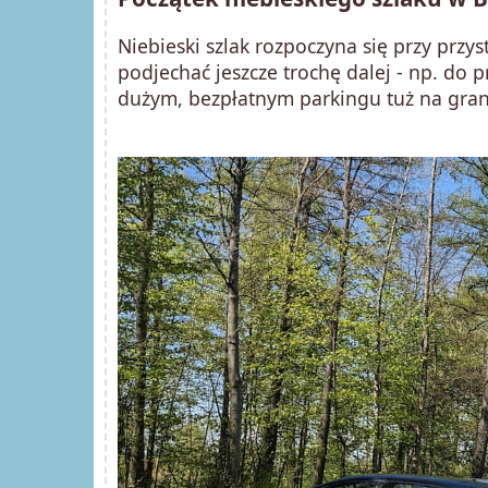
Niebieski szlak rozpoczyna się przy pr
podjechać jeszcze trochę dalej - np. do
dużym, bezpłatnym parkingu tuż na grani