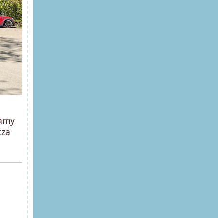
namy
za