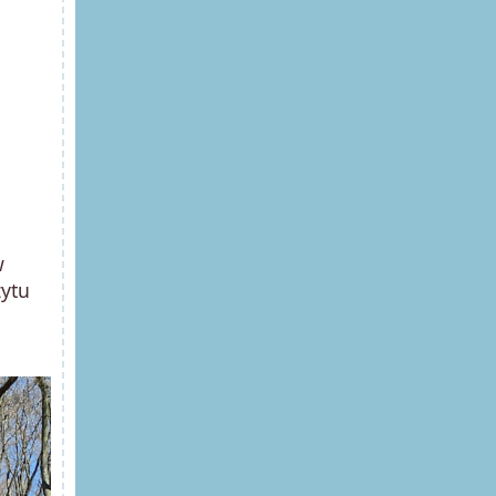
w
zytu