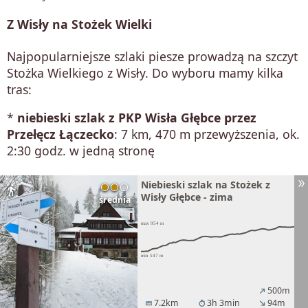
Z Wisły na Stożek Wielki
Najpopularniejsze szlaki piesze prowadzą na szczyt
Stożka Wielkiego z Wisły. Do wyboru mamy kilka
tras:
*
niebieski szlak z PKP Wisła Głębce przez
Przełęcz Łączecko
: 7 km, 470 m przewyższenia, ok.
2:30 godz. w jedną stronę
Niebieski szlak na Stożek z
directions_walk
Wisły Głębce - zima
średnia
500m
north_east
7.2km
3h 3min
94m
straighten
timer
south_east