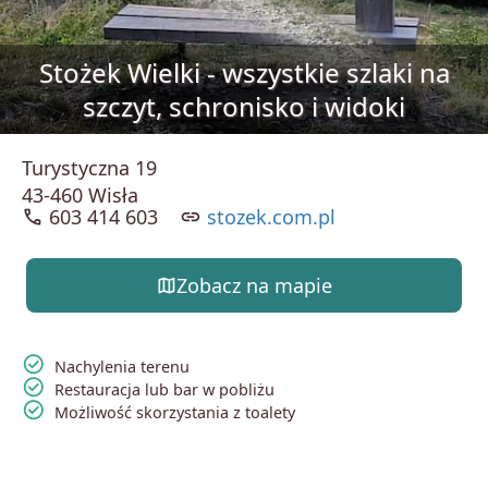
Stożek Wielki - wszystkie szlaki na
szczyt, schronisko i widoki
Turystyczna 19
43-460 Wisła
call
603 414 603
link
stozek.com.pl
map
Zobacz na mapie
check_circle
Nachylenia terenu
check_circle
Restauracja lub bar w pobliżu
check_circle
Możliwość skorzystania z toalety