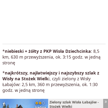
*
niebieski + żółty z PKP Wisła Dziechcinka
: 8,5
km, 630 m przewyższenia, ok. 3:15 godz. w jedną
stronę
*
najkrótszy, najłatwiejszy i najszybszy szlak z
Wisły na Stożek Wielk
i, czyli zielony z Wisły
Łabajów: 2,5 km, 360 m przewyższenia, ok. 1:30
godz. w jedną stronę
Zielony szlak Wisła Łabajów -
directions_walk
Stożek Wielki
średnia