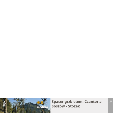
Spacer grzbietem: Czantoria -
directions_walk
Soszów - Stożek
średnia