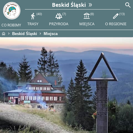
search
Beskid Śląski
directions_walk
40
forest
7
account_balance
8
edit
13
TRASY
PRZYRODA
MIEJSCA
O REGIONIE
CO ROBIMY
home
chevron_right
chevron_right
Beskid Śląski
Miejsca