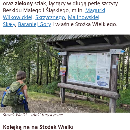
oraz
zielony
szlak, łączący w długą pętlę szczyty
Beskidu Małego i Śląskiego, m.in.
Magurki
Wilkowickiej
,
Skrzycznego
,
Malinowskiej
Skały
,
Baraniej Góry
i właśnie Stożka Wielkiego.
Stożek Wielki - szlaki turystyczne
Kolejką na na Stożek Wielki