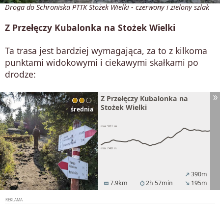
Droga do Schroniska PTTK Stożek Wielki - czerwony i zielony szlak
Z Przełęczy Kubalonka na Stożek Wielki
Ta trasa jest bardziej wymagająca, za to z kilkoma
punktami widokowymi i ciekawymi skałkami po
drodze:
Z Przełęczy Kubalonka na
directions_walk
Stożek Wielki
średnia
390m
north_east
7.9km
2h 57min
195m
straighten
timer
south_east