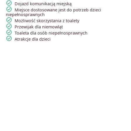
check_circle
Dojazd komunikacją miejską
check_circle
Miejsce dostosowane jest do potrzeb dzieci
niepełnosprawnych
check_circle
Możliwość skorzystania z toalety
check_circle
Przewijak dla niemowląt
check_circle
Toaleta dla osób niepełnosprawnych
check_circle
Atrakcje dla dzieci