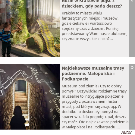
Gdzie w Krakowie pójść z
dzieckiem, gdy pada deszcz?
Kraków to miasto wielu
fantastycznych miejsc i muzeów,
gdzie ciekawie i wartościowo
spędzimy czas z dziećmi. Poniżej
przedstawiamy Wam nasze ulubione,
czy znacie wszystkie z nich? ...
Najciekawsze muzealne trasy
podziemne. Małopolska i
Podkarpacie
Muzeum pod ziemią? Czy to dobry
pomysł? Oczywiście! Podziemne trasy
muzealne to intrygujące połączenie
przygody z poznawaniem historii
miast, pod którymi się znajdują. W
dodatku to doskonały pomysł na
spacer w każda pogodę: upał, deszcz
czy mróz. Oto najciekawsze podziemia
w Małopolsce i na Podkarpaciu. ...
Autor