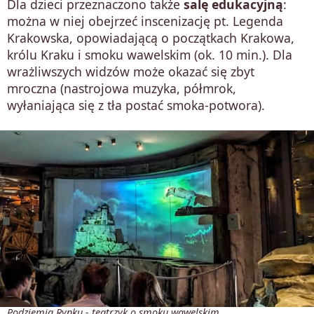
Dla dzieci przeznaczono także
salę edukacyjną
:
można w niej obejrzeć inscenizację pt. Legenda
Krakowska, opowiadającą o początkach Krakowa,
królu Kraku i smoku wawelskim (ok. 10 min.). Dla
wrażliwszych widzów może okazać się zbyt
mroczna (nastrojowa muzyka, półmrok,
wyłaniająca się z tła postać smoka-potwora).
Podziemia Rynku - teatrzyk o smoku wawelskim