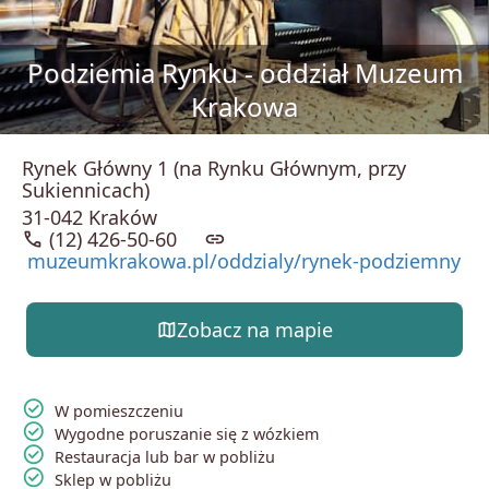
Podziemia Rynku - oddział Muzeum
Krakowa
Rynek Główny 1 (na Rynku Głównym, przy
Sukiennicach)
31-042 Kraków
call
(12) 426-50-60
link
muzeumkrakowa.pl/oddzialy/rynek-podziemny
map
Zobacz na mapie
check_circle
W pomieszczeniu
check_circle
Wygodne poruszanie się z wózkiem
check_circle
Restauracja lub bar w pobliżu
check_circle
Sklep w pobliżu