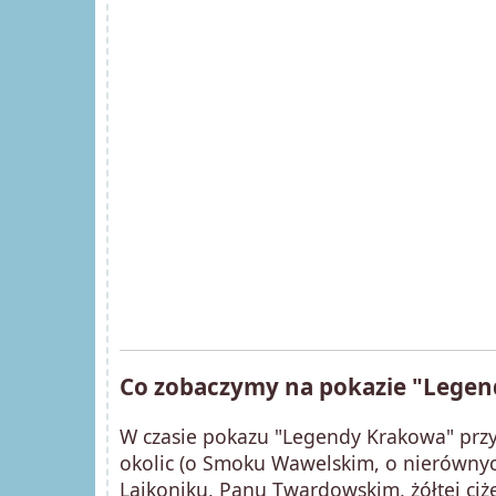
Co zobaczymy na pokazie "Lege
W czasie pokazu "Legendy Krakowa" prz
okolic (o Smoku Wawelskim, o nierównyc
Lajkoniku, Panu Twardowskim, żółtej ciże