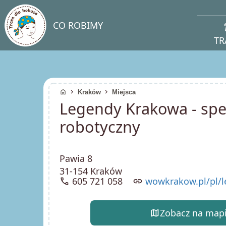
direc
CO ROBIMY
TR
home
chevron_right
chevron_right
Kraków
Miejsca
Legendy Krakowa - spe
robotyczny
Pawia 8
31-154 Kraków
call
605 721 058
link
wowkrakow.pl/pl/l
map
Zobacz na map