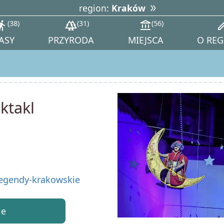
region:
Kraków
tions_walk
38
forest
31
account_balance
56
ed
ASY
PRZYRODA
MIEJSCA
O REG
ktakl
egendy-krakowskie
ie