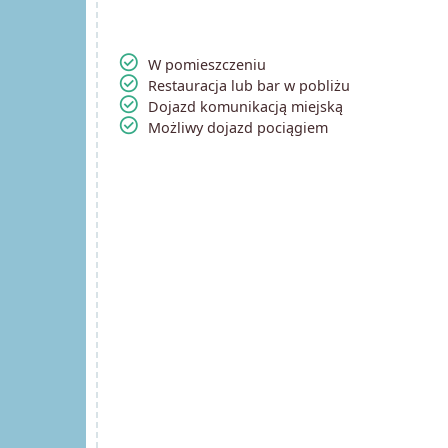
check_circle
W pomieszczeniu
check_circle
Restauracja lub bar w pobliżu
check_circle
Dojazd komunikacją miejską
check_circle
Możliwy dojazd pociągiem