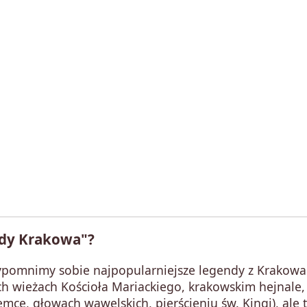
ndy Krakowa"?
ypomnimy sobie najpopularniejsze legendy z Krakowa
h wieżach Kościoła Mariackiego, krakowskim hejnale,
mce, głowach wawelskich, pierścieniu św. Kingi), ale 