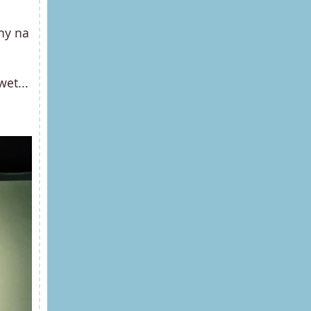
ny na
et...