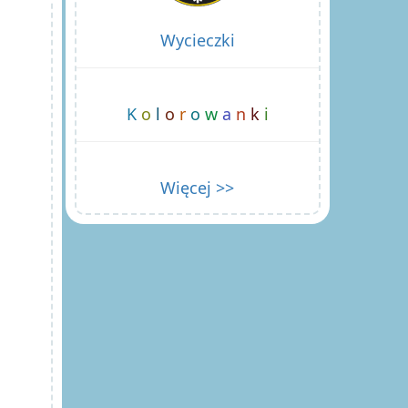
Wycieczki
K
o
l
o
r
o
w
a
n
k
i
Więcej >>