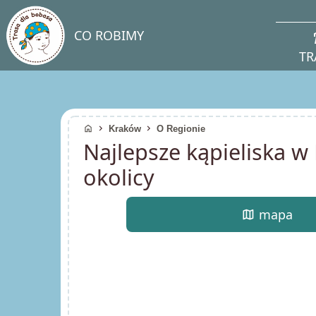
direc
CO ROBIMY
TR
home
chevron_right
chevron_right
Kraków
O Regionie
Najlepsze kąpieliska w
okolicy
map
mapa