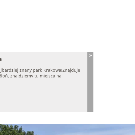
a
ajbardziej znany park Krakowa!Znajduje
Błoń, znajdziemy tu miejsca na
.