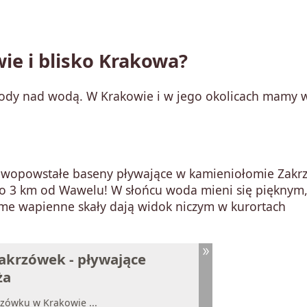
ie i blisko Krakowa?
łody nad wodą. W Krakowie i w jego okolicach mamy w
 Nowopowstałe baseny pływające w kamieniołomie Zak
 3 km od Wawelu! W słońcu woda mieni się pięknym
ome wapienne skały dają widok niczym w kurortach
Zakrzówek - pływające
ża
rzówku w Krakowie ...