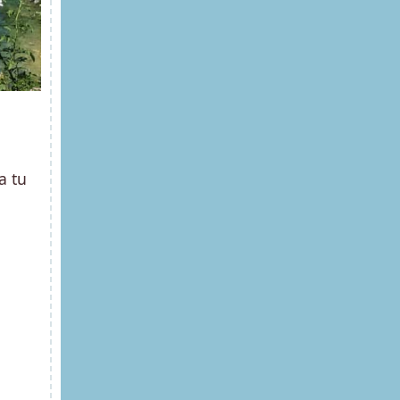
a tu
u