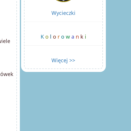
Wycieczki
K
o
l
o
r
o
w
a
n
k
i
iele
Więcej >>
rzówek
,