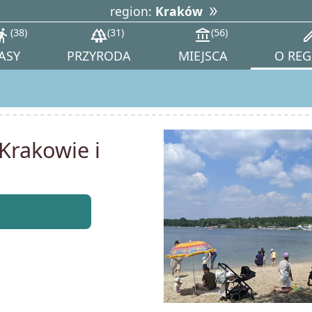
region:
Kraków
tions_walk
38
forest
31
account_balance
56
ed
ASY
PRZYRODA
MIEJSCA
O REG
 Krakowie i