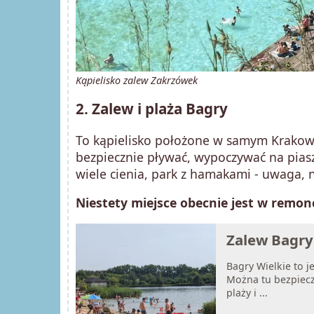
Kąpielisko zalew Zakrzówek
2. Zalew i plaża Bagry
To kąpielisko położone w samym Krakowi
bezpiecznie pływać, wypoczywać na piaszc
wiele cienia, park z hamakami - uwaga, n
Niestety miejsce obecnie jest w remonc
Zalew Bagry:
Bagry Wielkie to j
Można tu bezpiecz
plaży i ...