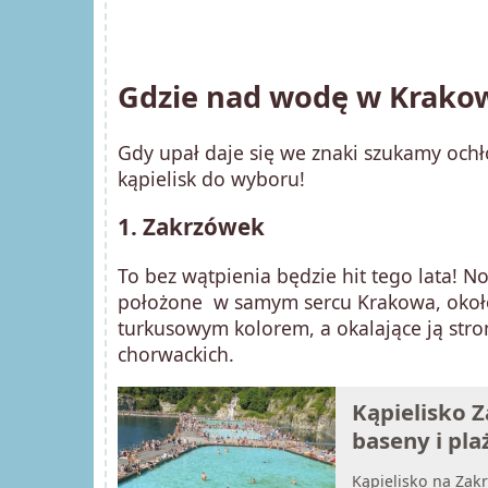
Gdzie nad wodę w Krakow
Gdy upał daje się we znaki szukamy och
kąpielisk do wyboru!
1. Zakrzówek
To bez wątpienia będzie hit tego lata!
położone w samym sercu Krakowa, około
turkusowym kolorem, a okalające ją str
chorwackich.
Kąpielisko 
baseny i pla
Kąpielisko na Zak