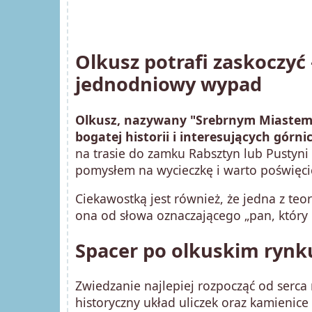
Olkusz potrafi zaskoczyć
jednodniowy wypad
Olkusz, nazywany "Srebrnym Miastem",
bogatej historii i interesujących górni
na trasie do zamku Rabsztyn lub Pustyn
pomysłem na wycieczkę i warto poświęcić
Ciekawostką jest również, że jedna z teo
ona od słowa oznaczającego „pan, który ku
Spacer po olkuskim rynk
Zwiedzanie najlepiej rozpocząć od serc
historyczny układ uliczek oraz kamienic