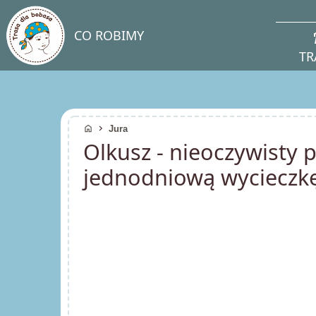
direc
CO ROBIMY
TR
home
chevron_right
Jura
Olkusz - nieoczywisty 
jednodniową wycieczk