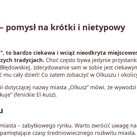
 – pomysł na krótki i nietypowy
 to bardzo ciekawa i wciąż nieodkryta miejscowo
czych tradycjach.
Choć często bywa jedynie przystan
i Błędowskiej, zdecydowanie sam w sobie jest ciekawy
 mu cały dzień! Co zatem zobaczyć w Olkuszu i okoli
rii dotyczącej nazwy miasta „Olkusz” mówi, że wywodzi
je” (fenickie El-kusz).
u
a miasta – zabytkowego rynku. Warto zwrócić uwagę na
e pamiętające czasy średniowiecznego rozkwitu miasta