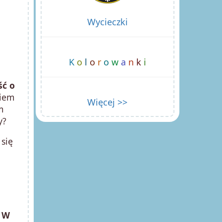
Wycieczki
K
o
l
o
r
o
w
a
n
k
i
ść o
kiem
Więcej >>
m
cy?
 się
.
W