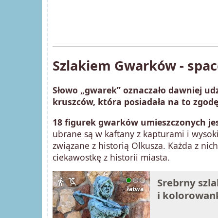
Szlakiem Gwarków - spac
Słowo „gwarek” oznaczało dawniej udz
kruszców, która posiadała na to zgodę
18 figurek gwarków umieszczonych jes
ubrane są w kaftany z kapturami i wysoki
związane z historią Olkusza. Każda z ni
ciekawostkę z historii miasta.
Srebrny szl
directions_walk
child_friendly
łatwa
i kolorowank