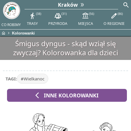
search
Kraków
directions_walk
38
forest
31
account_balance
56
edit
86
TRASY
PRZYRODA
MIEJSCA
O REGIONIE
CO ROBIMY
home
chevron_right
Kolorowanki
Śmigus dyngus - skąd wziął się
zwyczaj? Kolorowanka dla dzieci
TAGI:
#Wielkanoc
arrow_back_ios
INNE KOLOROWANKI