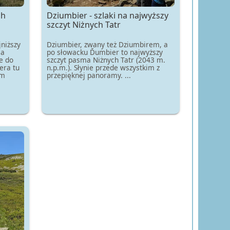
ch
Dziumbier - szlaki na najwyższy
szczyt Niżnych Tatr
jniższy
Dziumbier, zwany też Dziumbirem, a
ma
po słowacku Ďumbier to najwyższy
e do
szczyt pasma Niżnych Tatr (2043 m.
era tu
n.p.m.). Słynie przede wszystkim z
em
przepięknej panoramy. ...