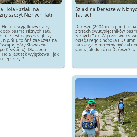
a Hola - szlaki na
Szlaki na Deresze w Niżny
zny szczyt Niżnych Tatr
Tatrach
 Hola to wyjątkowy szczyt
Deresze (2004 m. n.p.m.) to na
kiego pasma Niżnych Tatr.
z trzech dwutysięczników pas
e nie jest najwyższa (liczy
Niżnych Tatr. W przeciwieństwi
 n.p.m.), to ona zasłużyła na
obleganego Chopoka i Dziumbi
"świętej góry Słowaków"
na szczycie możemy być całki
 po Krywaniu). Dlaczego
sami. Jak dojść na Deresze? ...
 Hola jest tak wyjątkowa i jak
 jej szczyt? ...