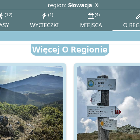
region:
Słowacja
tions_walk
12
directions_walk
1
account_balance
4
ed
ASY
WYCIECZKI
MIEJSCA
O REG
Więcej O Regionie