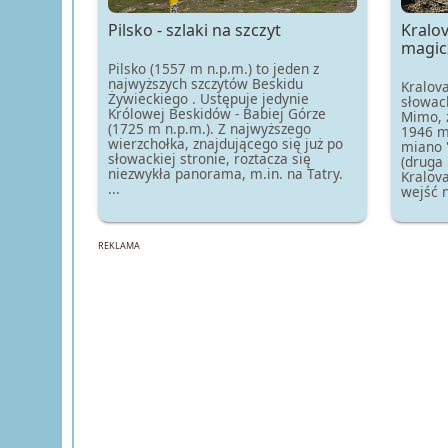
Pilsko - szlaki na szczyt
Kralov
magic
Pilsko (1557 m n.p.m.) to jeden z
najwyższych szczytów Beskidu
Kralova
Żywieckiego . Ustępuje jedynie
słowac
Królowej Beskidów - Babiej Górze
Mimo, ż
(1725 m n.p.m.). Z najwyższego
1946 m.
wierzchołka, znajdującego się już po
miano 
słowackiej stronie, roztacza się
(druga
niezwykła panorama, m.in. na Tatry.
Kralova
...
wejść na
REKLAMA