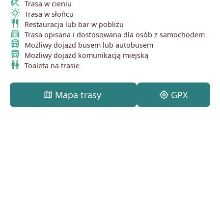
beach_access
Trasa w cieniu
wb_sunny
Trasa w słońcu
restaurant
Restauracja lub bar w pobliżu
directions_car
Trasa opisana i dostosowana dla osób z samochodem
directions_bus
Możliwy dojazd busem lub autobusem
directions_bus
Możliwy dojazd komunikacją miejską
wc
Toaleta na trasie
map
Mapa trasy
my_location
GPX