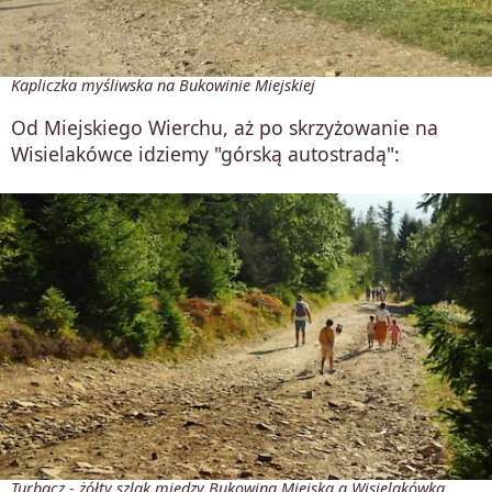
Kapliczka myśliwska na Bukowinie Miejskiej
Od Miejskiego Wierchu, aż po skrzyżowanie na
Wisielakówce idziemy "górską autostradą":
Turbacz - żółty szlak między Bukowiną Miejską a Wisielakówką