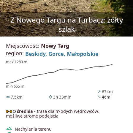
Z Nowego Targu na Turbacz: żółty
szlak
Miejscowość:
Nowy Targ
region:
Beskidy,
Gorce,
Małopolskie
max 1283 m
min 655 m
674m
north_east
7.5km
3h 33min
46m
straighten
timer
south_east
średnia
- trasa dla młodych wędrowców,
możliwe strome podejścia
terrain
Nachylenia terenu