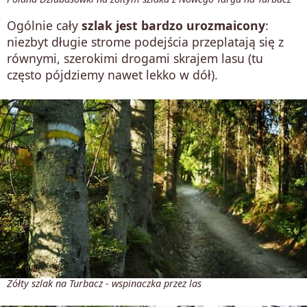
Ogólnie cały
szlak jest bardzo urozmaicony
:
niezbyt długie strome podejścia przeplatają się z
równymi, szerokimi drogami skrajem lasu (tu
często pójdziemy nawet lekko w dół).
Żółty szlak na Turbacz - wspinaczka przez las