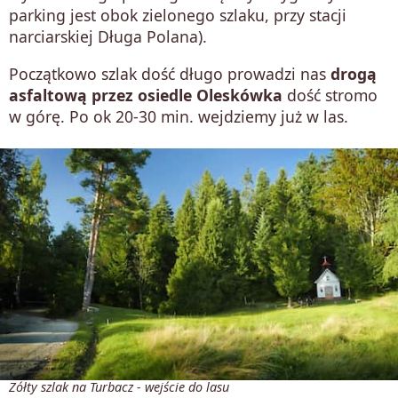
parking jest obok zielonego szlaku, przy stacji
narciarskiej Długa Polana).
Początkowo szlak dość długo prowadzi nas
drogą
asfaltową przez osiedle Oleskówka
dość stromo
w górę. Po ok 20-30 min. wejdziemy już w las.
Żółty szlak na Turbacz - wejście do lasu