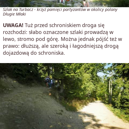
Szlak na Turbacz - krzyż pamięci partyzantów w okolicy polany
Długie Młaki
UWAGA!
Tuż przed schroniskiem droga się
rozchodzi: słabo oznaczone szlaki prowadzą w
lewo, stromo pod górę. Można jednak pójść też w
prawo: dłuższą, ale szeroką i łagodniejszą drogą
dojazdową do schroniska.