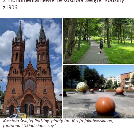
2 monumentalnewierze kościoła Świętej Rodziny
z1906.
Kościoła Świętej Rodziny, planty im. Józefa Jakubowskiego,
fontanna "Układ słoneczny"