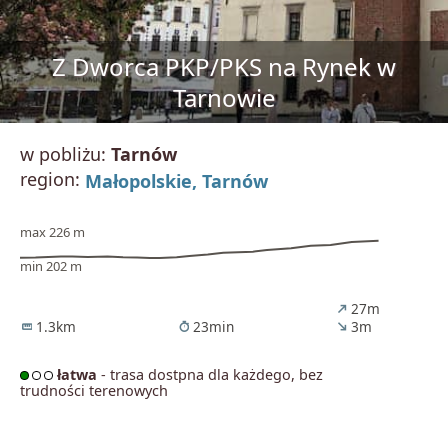
Z Dworca PKP/PKS na Rynek w
Tarnowie
w pobliżu:
Tarnów
region:
Małopolskie,
Tarnów
max 226 m
min 202 m
27m
north_east
1.3km
23min
3m
straighten
timer
south_east
łatwa
- trasa dostpna dla każdego, bez
trudności terenowych