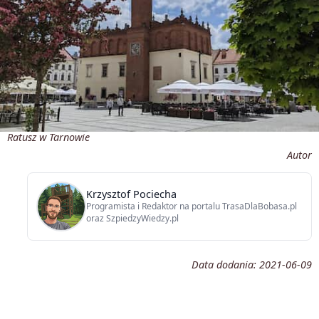
Ratusz w Tarnowie
Autor
Krzysztof Pociecha
Programista i Redaktor na portalu TrasaDlaBobasa.pl
oraz SzpiedzyWiedzy.pl
Data dodania:
2021-06-09