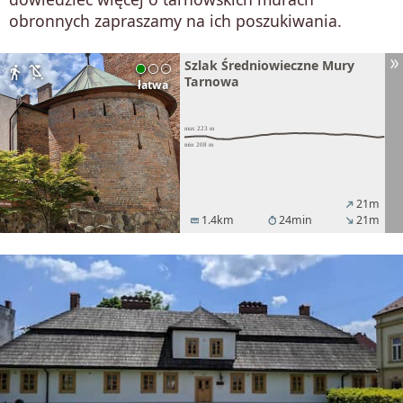
obronnych zapraszamy na ich poszukiwania.
Szlak Średniowieczne Mury
directions_walk
child_friendly
Tarnowa
łatwa
21m
north_east
1.4km
24min
21m
straighten
timer
south_east