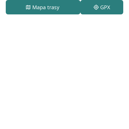
map
Mapa trasy
my_location
GPX