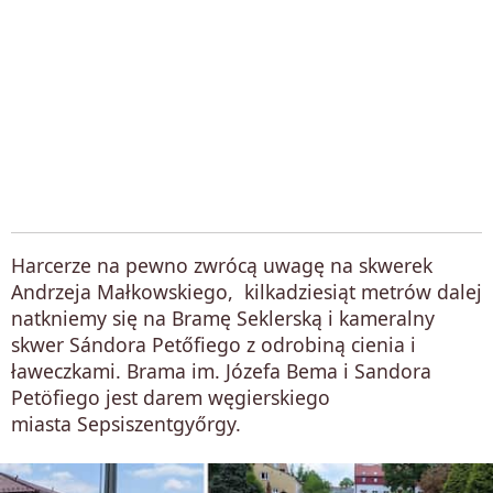
Harcerze na pewno zwrócą uwagę na skwerek
Andrzeja Małkowskiego, kilkadziesiąt metrów dalej
natkniemy się na Bramę Seklerską i kameralny
skwer Sándora Petőfiego z odrobiną cienia i
ławeczkami. Brama im. Józefa Bema i Sandora
Petöfiego jest darem węgierskiego
miasta Sepsiszentgyőrgy.