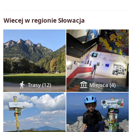
Wiecej w regionie
Słowacja
directions_walk
account_balance
Trasy (12)
Miejsca (4)