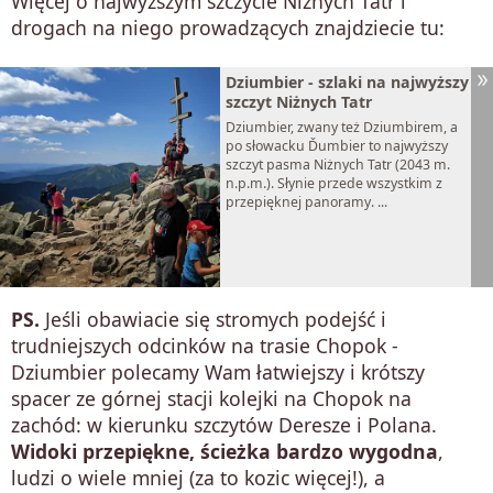
Więcej o najwyższym szczycie Niżnych Tatr i
drogach na niego prowadzących znajdziecie tu:
Dziumbier - szlaki na najwyższy
szczyt Niżnych Tatr
Dziumbier, zwany też Dziumbirem, a
po słowacku Ďumbier to najwyższy
szczyt pasma Niżnych Tatr (2043 m.
n.p.m.). Słynie przede wszystkim z
przepięknej panoramy. ...
PS.
Jeśli obawiacie się stromych podejść i
trudniejszych odcinków na trasie Chopok -
Dziumbier polecamy Wam łatwiejszy i krótszy
spacer ze górnej stacji kolejki na Chopok na
zachód: w kierunku szczytów Deresze i Polana.
Widoki przepiękne, ścieżka bardzo wygodna
,
ludzi o wiele mniej (za to kozic więcej!), a