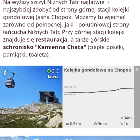
Najwyższy szczyt Niżnych Tatr najłatwiej i
najszybciej zdobyć od strony górnej stacji kolejki
gondolowej Jasna Chopok. Możemy tu wjechać
zarówno od północnej, jaki i południowej strony
łańcucha Niżnych Tatr. Przy górnej stacji kolejki
znajduje się
restauracja
, a także górskie
schronisko "Kamienna Chata"
(ciepłe posiłki,
pamiątki, toaleta).
Kolejka gondolowa na Chopok
directions_walk
łatwa
34m
north_east
0.3km
9min
1m
straighten
timer
south_east