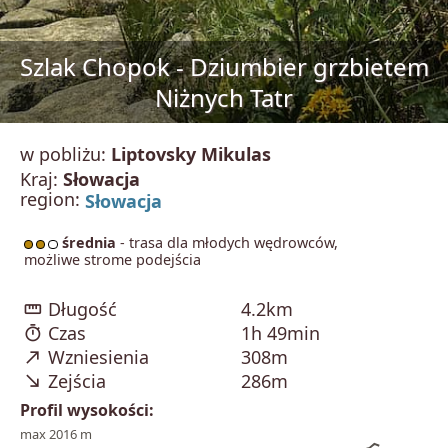
Szlak Chopok - Dziumbier grzbietem
Niżnych Tatr
w pobliżu:
Liptovsky Mikulas
Kraj:
Słowacja
region:
Słowacja
średnia
- trasa dla młodych wędrowców,
możliwe strome podejścia
straighten
Długość
4.2km
timer
Czas
1h 49min
north_east
Wzniesienia
308m
south_east
Zejścia
286m
Profil wysokości:
max 2016 m