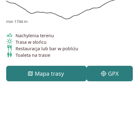
min 1744 m
terrain
Nachylenia terenu
wb_sunny
Trasa w słońcu
restaurant
Restauracja lub bar w pobliżu
wc
Toaleta na trasie
map
Mapa trasy
my_location
GPX