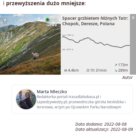
i
przewyższenia dużo
mniejsze
:
Spacer grzbietem Niżnych Tatr:
directions_walk
Chopok, Deresze, Polana
łatwa
173m
north_east
4.4km
1h 31min
289m
straighten
timer
south_east
Autor
Marta Mleczko
Redaktorka portali trasadlabobasa.pl i
szpiedzywiedzy.pl; przewodniczka górska beskidzka i
terenowa, w tym po Ojcowskim Parku Narodowym
Data dodania:
2022-08-08
Data aktualizacji:
2022-08-09