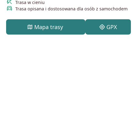
beach_access
Trasa w cieniu
directions_car
Trasa opisana i dostosowana dla osób z samochodem
map
Mapa trasy
my_location
GPX