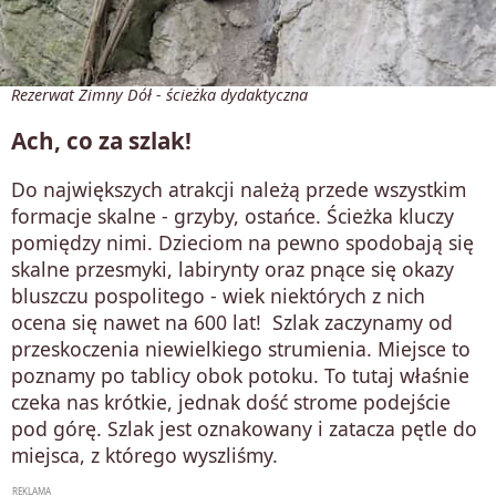
Rezerwat Zimny Dół - ścieżka dydaktyczna
Ach, co za szlak!
Do największych atrakcji należą przede wszystkim
formacje skalne - grzyby, ostańce. Ścieżka kluczy
pomiędzy nimi. Dzieciom na pewno spodobają się
skalne przesmyki, labirynty oraz pnące się okazy
bluszczu pospolitego - wiek niektórych z nich
ocena się nawet na 600 lat! Szlak zaczynamy od
przeskoczenia niewielkiego strumienia. Miejsce to
poznamy po tablicy obok potoku. To tutaj właśnie
czeka nas krótkie, jednak dość strome podejście
pod górę. Szlak jest oznakowany i zatacza pętle do
miejsca, z którego wyszliśmy.