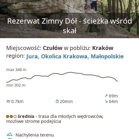
Rezerwat Zimny Dół - ścieżka wśród
skał
Miejscowość:
Czułów
w pobliżu:
Kraków
region:
Jura,
Okolica Krakowa,
Małopolskie
max 348 m
min 302 m
69m
north_east
0.7km
20min
64m
straighten
timer
south_east
średnia
- trasa dla młodych wędrowców,
możliwe strome podejścia
terrain
Nachylenia terenu