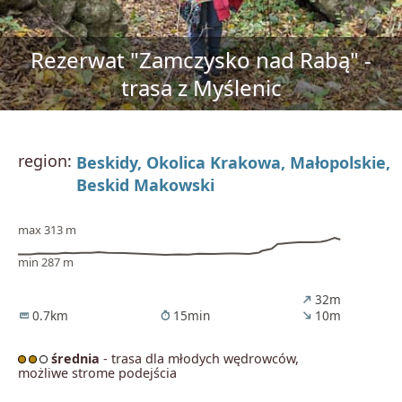
Rezerwat "Zamczysko nad Rabą" -
trasa z Myślenic
region:
Beskidy,
Okolica Krakowa,
Małopolskie,
Beskid Makowski
max 313 m
min 287 m
32m
north_east
0.7km
15min
10m
straighten
timer
south_east
średnia
- trasa dla młodych wędrowców,
możliwe strome podejścia