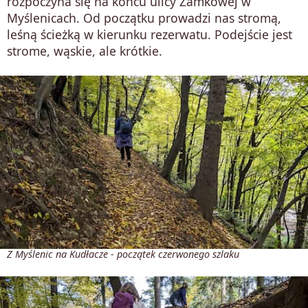
rozpoczyna się na końcu ulicy Zamkowej w
Myślenicach. Od początku prowadzi nas stromą,
leśną ścieżką w kierunku rezerwatu. Podejście jest
strome, wąskie, ale krótkie.
Z Myślenic na Kudłacze - początek czerwonego szlaku