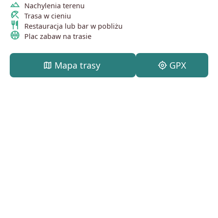
terrain
Nachylenia terenu
beach_access
Trasa w cieniu
restaurant
Restauracja lub bar w pobliżu
sports_basketball
Plac zabaw na trasie
map
Mapa trasy
my_location
GPX