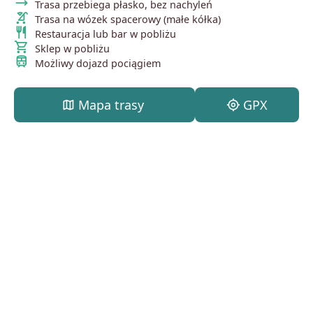
trending_flat
Trasa przebiega płasko, bez nachyleń
stroller
Trasa na wózek spacerowy (małe kółka)
restaurant
Restauracja lub bar w pobliżu
shopping_cart
Sklep w pobliżu
train
Możliwy dojazd pociągiem
map
Mapa trasy
my_location
GPX