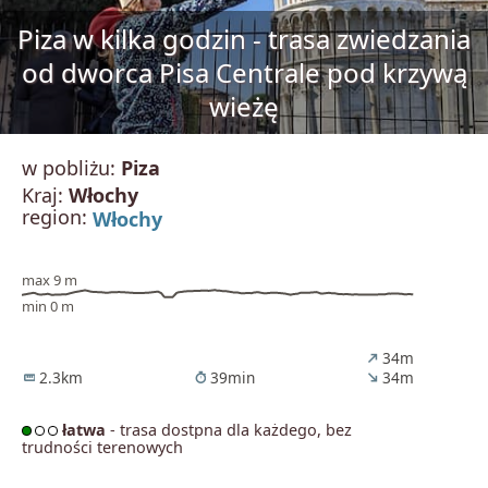
Piza w kilka godzin - trasa zwiedzania
od dworca Pisa Centrale pod krzywą
wieżę
w pobliżu:
Piza
Kraj:
Włochy
region:
Włochy
max 9 m
min 0 m
34m
north_east
2.3km
39min
34m
straighten
timer
south_east
łatwa
- trasa dostpna dla każdego, bez
trudności terenowych