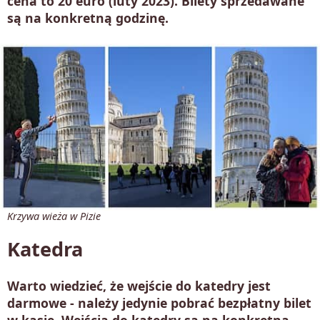
cena to 20 euro (luty 2023). Bilety sprzedawane
są na konkretną godzinę.
Krzywa wieża w Pizie
Katedra
Warto wiedzieć, że wejście do katedry jest
darmowe - należy jedynie pobrać bezpłatny bilet
w kasie. Wejścia do katedry są na konkretną