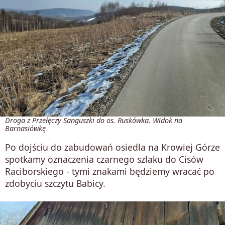
Droga z Przełęczy Sanguszki do os. Ruskówka. Widok na
Barnasiówkę
Po dojściu do zabudowań osiedla na Krowiej Górze
spotkamy oznaczenia czarnego szlaku do Cisów
Raciborskiego - tymi znakami będziemy wracać po
zdobyciu szczytu Babicy.