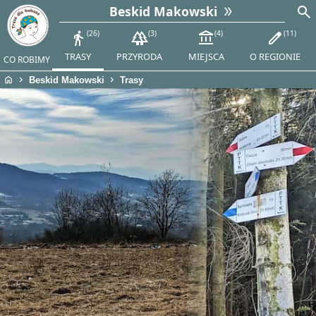
search
Beskid Makowski
directions_walk
26
forest
3
account_balance
4
edit
11
TRASY
PRZYRODA
MIEJSCA
O REGIONIE
CO ROBIMY
home
chevron_right
chevron_right
Beskid Makowski
Trasy