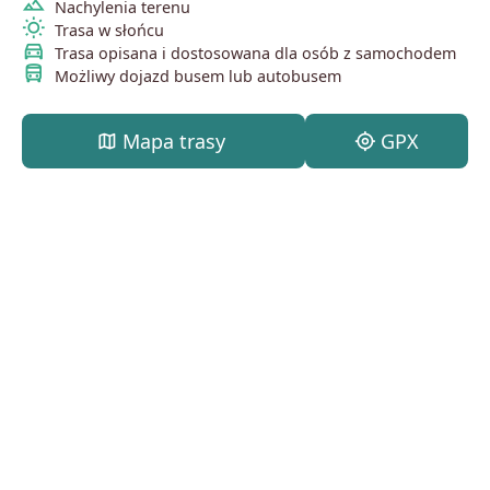
terrain
Nachylenia terenu
wb_sunny
Trasa w słońcu
directions_car
Trasa opisana i dostosowana dla osób z samochodem
directions_bus
Możliwy dojazd busem lub autobusem
map
Mapa trasy
my_location
GPX