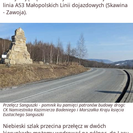
linia A53 Małopolskich Linii dojazdowych (Skawina
- Zawoja).
Przełęcz Sanguszki - pomnik ku pamięci patronów budowy drogi:
CK Namiestnika Kazimierza Badeniego i Marszałka Kraju księcia
Eustachego Sanguszki
Niebieski szlak przecina przełęcz w dwóch
kierunkach: możemy wędrować na północ, do Lasu