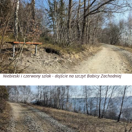
Niebieski i czerwony szlak - dojście na szczyt Babicy Zachodniej