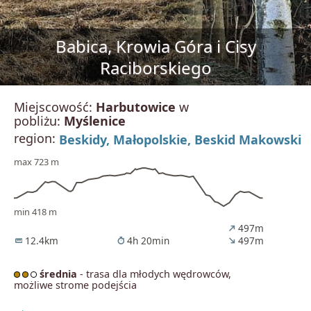
Babica, Krowia Góra i Cisy
Raciborskiego
Miejscowość:
Harbutowice
w
pobliżu:
Myślenice
region:
Beskidy,
Małopolskie,
Beskid Makowski
max 723 m
min 418 m
497m
north_east
12.4km
4h 20min
497m
straighten
timer
south_east
średnia
- trasa dla młodych wędrowców,
możliwe strome podejścia