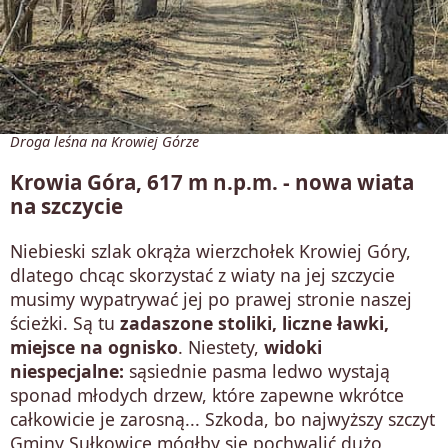
Droga leśna na Krowiej Górze
Krowia Góra, 617 m n.p.m. - nowa wiata
na szczycie
Niebieski szlak okrąża wierzchołek Krowiej Góry,
dlatego chcąc skorzystać z wiaty na jej szczycie
musimy wypatrywać jej po prawej stronie naszej
ścieżki. Są tu
zadaszone stoliki, liczne ławki,
miejsce na ognisko
. Niestety,
widoki
niespecjalne:
sąsiednie pasma ledwo wystają
sponad młodych drzew, które zapewne wkrótce
całkowicie je zarosną... Szkoda, bo najwyższy szczyt
Gminy Sułkowice mógłby się pochwalić dużo