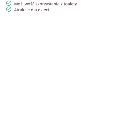
check_circle
Możliwość skorzystania z toalety
check_circle
Atrakcje dla dzieci