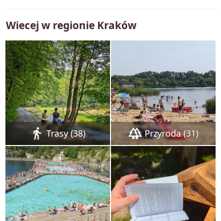
Wiecej w regionie
Kraków
directions_walk
forest
Trasy (38)
Przyroda (31)