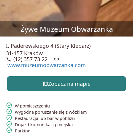
Żywe Muzeum Obwarzanka
I. Paderewskiego 4 (Stary Kleparz)
31-157 Kraków
call
(12) 357 73 22
link
www.muzeumobwarzanka.com
map
Zobacz na mapie
check_circle
W pomieszczeniu
check_circle
Wygodne poruszanie się z wózkiem
check_circle
Restauracja lub bar w pobliżu
check_circle
Dojazd komunikacją miejską
check_circle
Parking