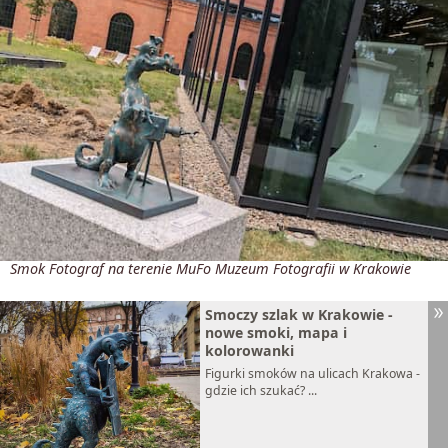
Smok Fotograf na terenie MuFo Muzeum Fotografii w Krakowie
Smoczy szlak w Krakowie -
nowe smoki, mapa i
kolorowanki
Figurki smoków na ulicach Krakowa -
gdzie ich szukać? ...