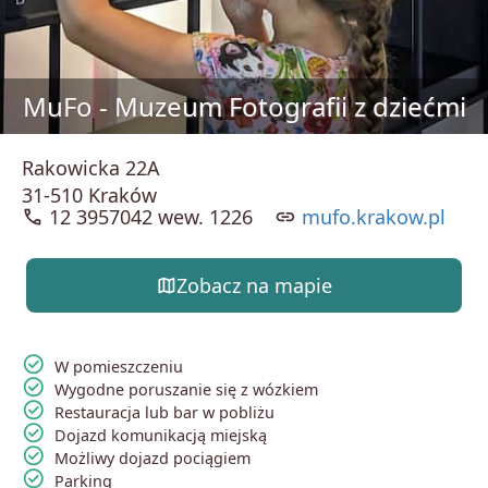
MuFo - Muzeum Fotografii z dziećmi
Rakowicka 22A
31-510 Kraków
call
12 3957042 wew. 1226
link
mufo.krakow.pl
map
Zobacz na mapie
check_circle
W pomieszczeniu
check_circle
Wygodne poruszanie się z wózkiem
check_circle
Restauracja lub bar w pobliżu
check_circle
Dojazd komunikacją miejską
check_circle
Możliwy dojazd pociągiem
check_circle
Parking