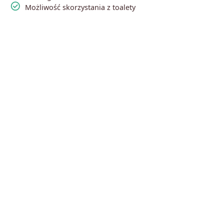
check_circle
Możliwość skorzystania z toalety