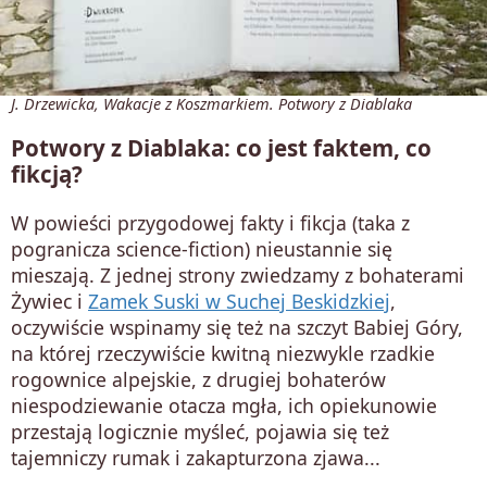
J. Drzewicka, Wakacje z Koszmarkiem. Potwory z Diablaka
Potwory z Diablaka: co jest faktem, co
fikcją?
W powieści przygodowej fakty i fikcja (taka z
pogranicza science-fiction) nieustannie się
mieszają. Z jednej strony zwiedzamy z bohaterami
Żywiec i
Zamek Suski w Suchej Beskidzkiej
,
oczywiście wspinamy się też na szczyt Babiej Góry,
na której rzeczywiście kwitną niezwykle rzadkie
rogownice alpejskie, z drugiej bohaterów
niespodziewanie otacza mgła, ich opiekunowie
przestają logicznie myśleć, pojawia się też
tajemniczy rumak i zakapturzona zjawa...