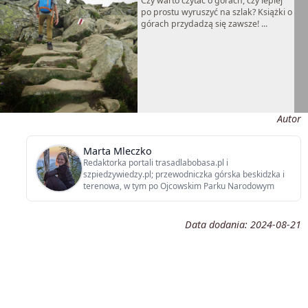
Czy warto czytać o górach, czy lepiej
po prostu wyruszyć na szlak? Książki o
górach przydadzą się zawsze! ...
Autor
Marta Mleczko
Redaktorka portali trasadlabobasa.pl i
szpiedzywiedzy.pl; przewodniczka górska beskidzka i
terenowa, w tym po Ojcowskim Parku Narodowym
Data dodania:
2024-08-21