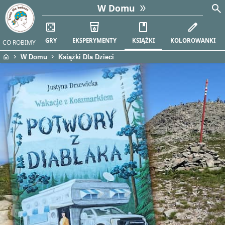
search
W Domu
casino
local_drink
book
edit
GRY
EKSPERYMENTY
KSIĄŻKI
KOLOROWANKI
CO ROBIMY
home
chevron_right
chevron_right
W Domu
Książki Dla Dzieci