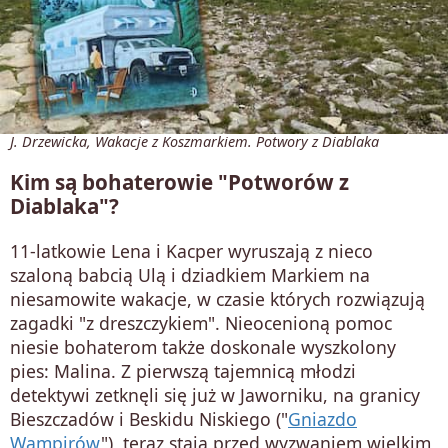
J. Drzewicka, Wakacje z Koszmarkiem. Potwory z Diablaka
Kim są bohaterowie "Potworów z
Diablaka"?
11-latkowie Lena i Kacper wyruszają z nieco
szaloną babcią Ulą i dziadkiem Markiem na
niesamowite wakacje, w czasie których rozwiązują
zagadki "z dreszczykiem". Nieocenioną pomoc
niesie bohaterom także doskonale wyszkolony
pies: Malina. Z pierwszą tajemnicą młodzi
detektywi zetknęli się już w Jaworniku, na granicy
Bieszczadów i Beskidu Niskiego ("
Gniazdo
Wampirów
"), teraz stają przed wyzwaniem wielkim