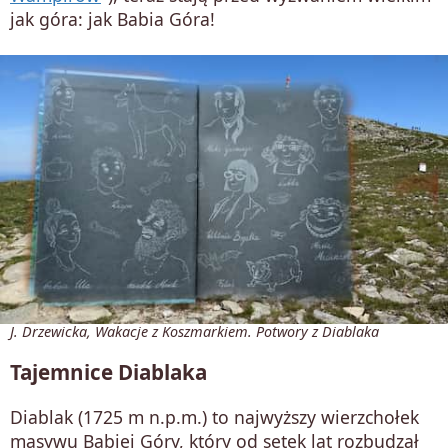
jak góra: jak Babia Góra!
J. Drzewicka, Wakacje z Koszmarkiem. Potwory z Diablaka
Tajemnice Diablaka
Diablak (1725 m n.p.m.) to najwyższy wierzchołek
masywu Babiej Góry, który od setek lat rozbudzał