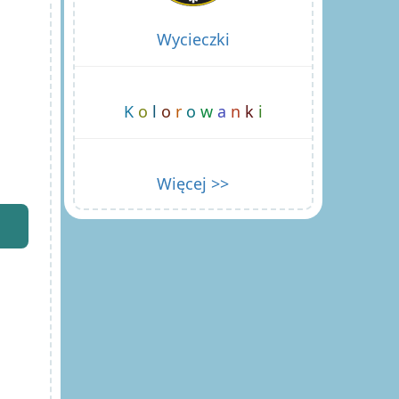
Wycieczki
K
o
l
o
r
o
w
a
n
k
i
Więcej >>