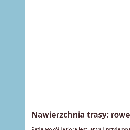
Nawierzchnia trasy: rower
Pętla wokół jeziora jest łatwa i przyje