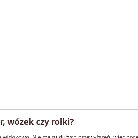
, wózek czy rolki?
mna widokowo. Nie ma tu dużych przewyższeń, więc por