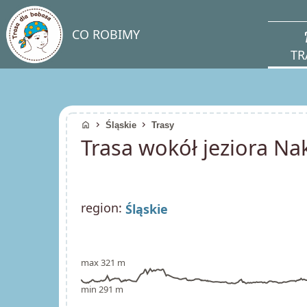
direc
CO ROBIMY
TR
home
chevron_right
chevron_right
Śląskie
Trasy
Trasa wokół jeziora Na
region:
Śląskie
max 321 m
min 291 m