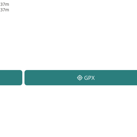
37m
37m
my_location
GPX