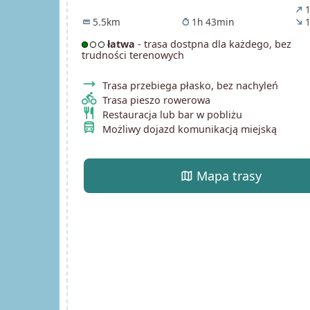
1
north_east
5.5km
1h 43min
1
straighten
timer
south_east
łatwa
- trasa dostpna dla każdego, bez
trudności terenowych
trending_flat
Trasa przebiega płasko, bez nachyleń
directions_bike
Trasa pieszo rowerowa
restaurant
Restauracja lub bar w pobliżu
directions_bus
Możliwy dojazd komunikacją miejską
map
Mapa trasy