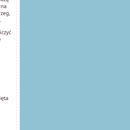
 na
rzeg,
.
iczyć
e
ięta