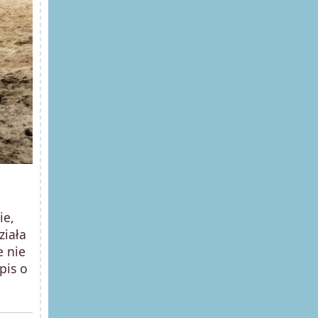
ie,
ziała
e nie
pis o