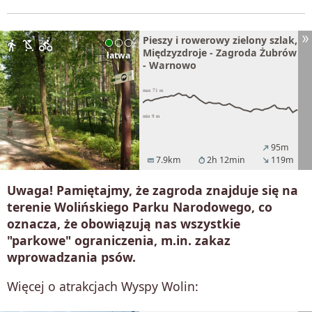
Pieszy i rowerowy zielony szlak,
directions_walk
child_friendly
directions_bike
Międzyzdroje - Zagroda Żubrów
łatwa
- Warnowo
95m
north_east
7.9km
2h 12min
119m
straighten
timer
south_east
Uwaga! Pamiętajmy, że zagroda znajduje się na
terenie Wolińskiego Parku Narodowego, co
oznacza, że obowiązują nas wszystkie
"parkowe" ograniczenia, m.in. zakaz
wprowadzania psów.
Więcej o atrakcjach Wyspy Wolin: