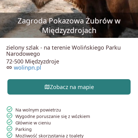
Zagroda Pokazowa Żubrów w
Międzyzdrojach
zielony szlak - na terenie Wolińskiego Parku
Narodowego
72-500 Międzyzdroje
link
wolinpn.pl
map
Zobacz na mapie
check_circle
Na wolnym powietrzu
check_circle
Wygodne poruszanie się z wózkiem
check_circle
Głównie w cieniu
check_circle
Parking
check_circle
Możliwość skorzystania z toalety