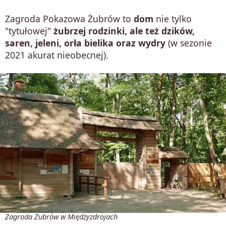
Zagroda Pokazowa Żubrów to
dom
nie tylko
"tytułowej"
żubrzej rodzinki, ale też dzików,
saren, jeleni, orła bielika oraz wydry
(w sezonie
2021 akurat nieobecnej).
Zagroda Żubrów w Międzyzdrojach