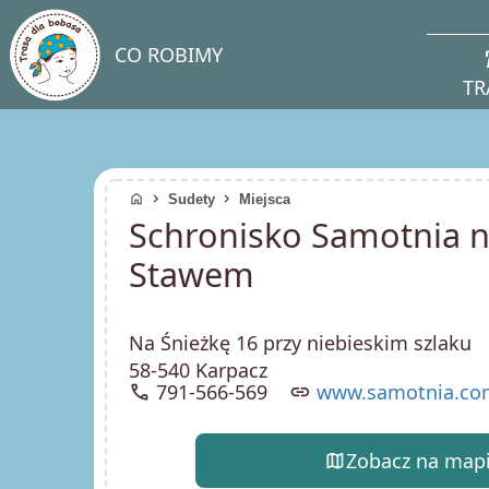
direc
CO ROBIMY
TR
home
chevron_right
chevron_right
Sudety
Miejsca
Schronisko Samotnia 
Stawem
Na Śnieżkę 16 przy niebieskim szlaku
58-540 Karpacz
call
791-566-569
link
www.samotnia.com
map
Zobacz na map