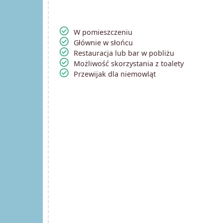
check_circle
W pomieszczeniu
check_circle
Głównie w słońcu
check_circle
Restauracja lub bar w pobliżu
check_circle
Możliwość skorzystania z toalety
check_circle
Przewijak dla niemowląt