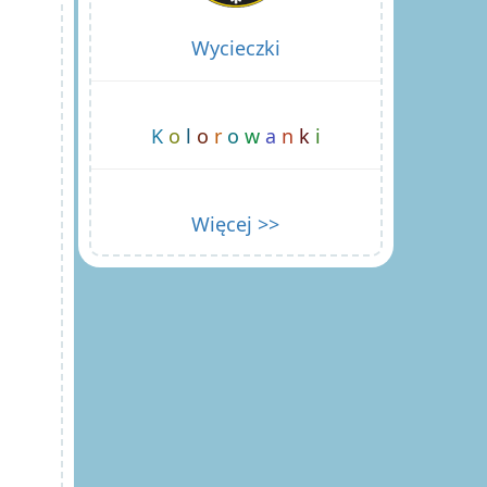
Wycieczki
K
o
l
o
r
o
w
a
n
k
i
Więcej >>