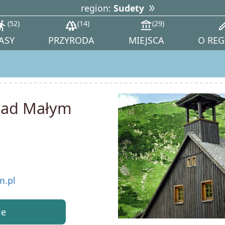
region:
Sudety
tions_walk
52
forest
14
account_balance
29
ed
ASY
PRZYRODA
MIEJSCA
O REG
nad Małym
.pl
ie