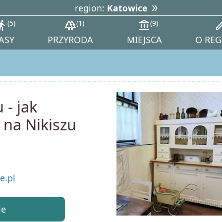
region:
Katowice
tions_walk
5
forest
1
account_balance
9
ed
ASY
PRZYRODA
MIEJSCA
O REG
- jak
 na Nikiszu
e.pl
ie