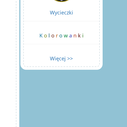
Wycieczki
K
o
l
o
r
o
w
a
n
k
i
Więcej >>