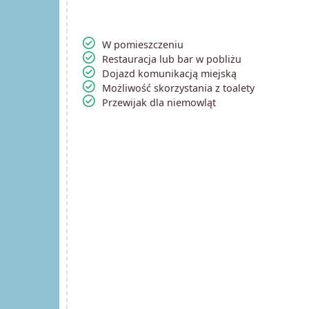
check_circle
W pomieszczeniu
check_circle
Restauracja lub bar w pobliżu
check_circle
Dojazd komunikacją miejską
check_circle
Możliwość skorzystania z toalety
check_circle
Przewijak dla niemowląt