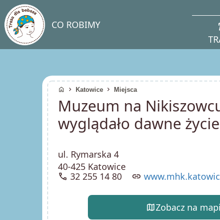
direc
CO ROBIMY
TR
home
chevron_right
chevron_right
Katowice
Miejsca
Muzeum na Nikiszowcu 
wyglądało dawne życie
ul. Rymarska 4
40-425 Katowice
call
32 255 14 80
link
www.mhk.katowic
map
Zobacz na map