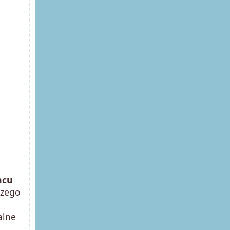
acu
czego
alne