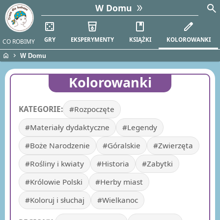
search
W Domu
casino
local_drink
book
edit
GRY
EKSPERYMENTY
KSIĄŻKI
KOLOROWANKI
CO ROBIMY
home
chevron_right
W Domu
Kolorowanki
KATEGORIE:
#Rozpoczęte
#Materiały dydaktyczne
#Legendy
#Boże Narodzenie
#Góralskie
#Zwierzęta
#Rośliny i kwiaty
#Historia
#Zabytki
#Królowie Polski
#Herby miast
#Koloruj i słuchaj
#Wielkanoc