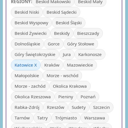
REGIONY:
Beskid Makowski
Beskid Mały
Beskid Niski
Beskid Sądecki
Beskid Wyspowy
Beskid Śląski
Beskid Żywiecki
Beskidy
Bieszczady
Dolnośląskie
Gorce
Góry Stołowe
Góry Świętokrzyskie
Jura
Karkonosze
Katowice X
Kraków
Mazowieckie
Małopolskie
Morze - wschód
Morze - zachód
Okolica Krakowa
Okolica Rzeszowa
Pieniny
Poznań
Rabka-Zdrój
Rzeszów
Sudety
Szczecin
Tarnów
Tatry
Trójmiasto
Warszawa