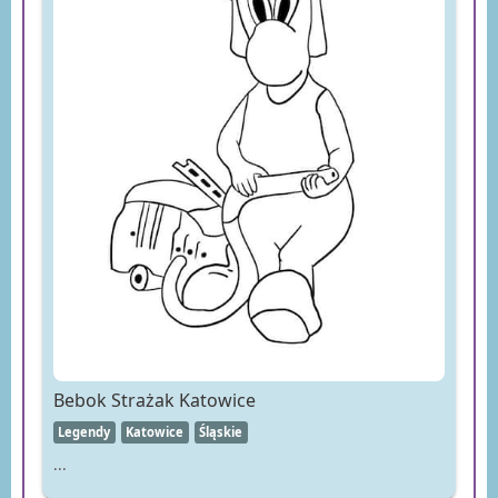
Bebok Strażak Katowice
Legendy
Katowice
Śląskie
...