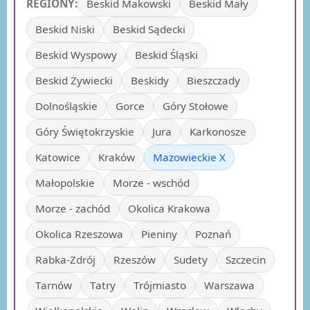
REGIONY:
Beskid Makowski
Beskid Mały
Beskid Niski
Beskid Sądecki
Beskid Wyspowy
Beskid Śląski
Beskid Żywiecki
Beskidy
Bieszczady
Dolnośląskie
Gorce
Góry Stołowe
Góry Świętokrzyskie
Jura
Karkonosze
Katowice
Kraków
Mazowieckie X
Małopolskie
Morze - wschód
Morze - zachód
Okolica Krakowa
Okolica Rzeszowa
Pieniny
Poznań
Rabka-Zdrój
Rzeszów
Sudety
Szczecin
Tarnów
Tatry
Trójmiasto
Warszawa