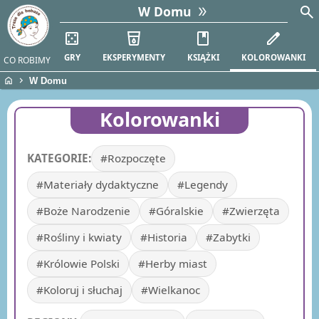
search
W Domu
casino
local_drink
book
edit
GRY
EKSPERYMENTY
KSIĄŻKI
KOLOROWANKI
CO ROBIMY
home
chevron_right
W Domu
Kolorowanki
KATEGORIE:
#Rozpoczęte
#Materiały dydaktyczne
#Legendy
#Boże Narodzenie
#Góralskie
#Zwierzęta
#Rośliny i kwiaty
#Historia
#Zabytki
#Królowie Polski
#Herby miast
#Koloruj i słuchaj
#Wielkanoc