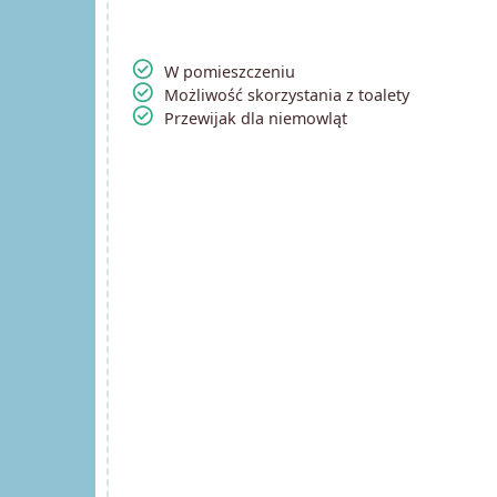
check_circle
W pomieszczeniu
check_circle
Możliwość skorzystania z toalety
check_circle
Przewijak dla niemowląt