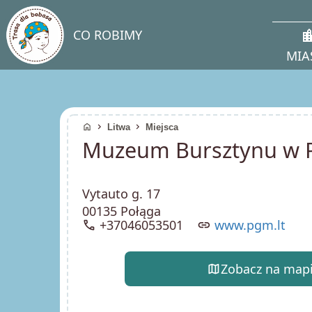
location
CO ROBIMY
MIA
home
chevron_right
chevron_right
Litwa
Miejsca
Muzeum Bursztynu w 
Vytauto g. 17
00135 Połąga
call
+37046053501
link
www.pgm.lt
map
Zobacz na map