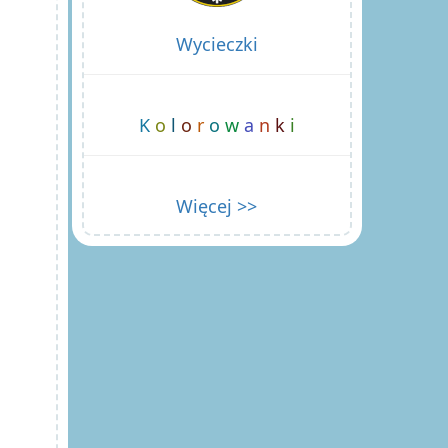
Wycieczki
K
o
l
o
r
o
w
a
n
k
i
Więcej >>