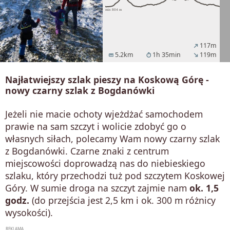
117m
north_east
5.2km
1h 35min
119m
straighten
timer
south_east
Najłatwiejszy szlak pieszy na Koskową Górę -
nowy czarny szlak z Bogdanówki
Jeżeli nie macie ochoty wjeżdżać samochodem
prawie na sam szczyt i wolicie zdobyć go o
własnych siłach, polecamy Wam nowy czarny szlak
z Bogdanówki. Czarne znaki z centrum
miejscowości doprowadzą nas do niebieskiego
szlaku, który przechodzi tuż pod szczytem Koskowej
Góry. W sumie droga na szczyt zajmie nam
ok. 1,5
godz.
(do przejścia jest 2,5 km i ok. 300 m różnicy
wysokości).