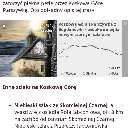
zatoczyć piękną pętlę przez Koskową Górę i
Parszywkę. Oto dokładny opis tej trasy:
Koskowa Góra i Parszywka z
directions_walk
Bogdanówki - widokowa pętla
średnia
nowym czarnym szlakiem
466m
north_east
10.5km
3h 47min
466m
straighten
timer
south_east
Inne szlaki na Koskową Górę
Niebieski szlak ze Skomielnej Czarnej,
a
właściwie z osiedla Rola Jabconiowa, ok. 3 km
na zachód od centrum Skomielnej Czarnej.
Niebieski szlak z Przełęczy Jabconiówka