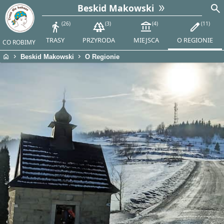
search
Beskid Makowski
directions_walk
26
forest
3
account_balance
4
edit
11
TRASY
PRZYRODA
MIEJSCA
O REGIONIE
CO ROBIMY
home
chevron_right
chevron_right
Beskid Makowski
O Regionie