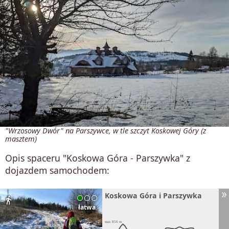
"Wrzosowy Dwór" na Parszywce, w tle szczyt Koskowej Góry (z
masztem)
Opis spaceru "Koskowa Góra - Parszywka" z
dojazdem samochodem:
Koskowa Góra i Parszywka
directions_walk
łatwa