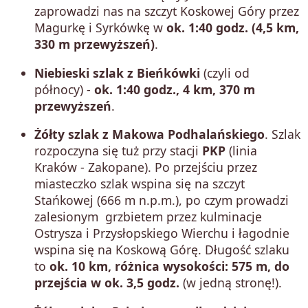
zaprowadzi nas na szczyt Koskowej Góry przez
Magurkę i Syrkówkę w
ok. 1:40 godz. (4,5 km,
330 m przewyższeń)
.
Niebieski szlak z Bieńkówki
(czyli od
północy) -
ok. 1:40 godz., 4 km, 370 m
przewyższeń
.
Żółty szlak z Makowa Podhalańskiego
. Szlak
rozpoczyna się tuż przy stacji
PKP
(linia
Kraków - Zakopane). Po przejściu przez
miasteczko szlak wspina się na szczyt
Stańkowej (666 m n.p.m.), po czym prowadzi
zalesionym grzbietem przez kulminacje
Ostrysza i Przysłopskiego Wierchu i łagodnie
wspina się na Koskową Górę. Długość szlaku
to
ok. 10 km, różnica wysokości: 575 m, do
przejścia w ok. 3,5 godz.
(w jedną stronę!).