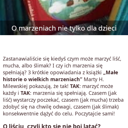
O marzeniach nie tylko dla dzieci
Zastanawialiście się kiedyś czym może marzyć liść,
mucha, albo ślimak? I czy ich marzenia się
spełniają? 3 krótkie opowiadania z książki
„Małe
historie o wielkich marzeniach”
Marty H.
Milewskiej pokazują, że tak!
TAK
: marzyć może
każdy i
TAK
: marzenia się spełniają. Czasem (jak
liść) wystarczy poczekać, czasem (jak mucha) trzeba
zdobyć się na chwilę odwagi, czasem (jak ślimak)
konsekwentnie dążyć do celu. Poczytajcie sami!
O liściu, czyli kto się nie boi latać?