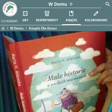
search
W Domu
casino
local_drink
book
edit
GRY
EKSPERYMENTY
KSIĄŻKI
KOLOROWANKI
CO ROBIMY
home
chevron_right
chevron_right
W Domu
Książki Dla Dzieci