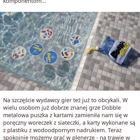
komponentom…
Na szczęście wydawcy gier też już to obcykali. W
wielu osobom już dobrze znanej grze Dobble
metalowa puszka z kartami zamieniła nam się w
poręczny woreczek z siateczki, a karty wykonane są
z plastiku z wodoodpornym nadrukiem. Teraz
spokojnie możemy grać w plenerze - na trawie w