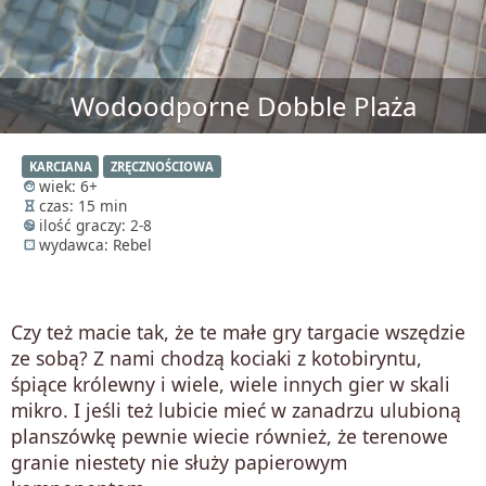
Wodoodporne Dobble Plaża
KARCIANA
ZRĘCZNOŚCIOWA
wiek: 6+
face
czas: 15 min
hourglass_empty
ilość graczy: 2-8
supervised_user_circle
wydawca: Rebel
casino
Czy też macie tak, że te małe gry targacie wszędzie
ze sobą? Z nami chodzą kociaki z kotobiryntu,
śpiące królewny i wiele, wiele innych gier w skali
mikro. I jeśli też lubicie mieć w zanadrzu ulubioną
planszówkę pewnie wiecie również, że terenowe
granie niestety nie służy papierowym